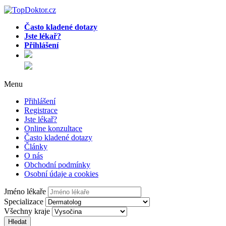
Často kladené dotazy
Jste lékař?
Přihlášení
Menu
Přihlášení
Registrace
Jste lékař?
Online konzultace
Často kladené dotazy
Články
O nás
Obchodní podmínky
Osobní údaje a cookies
Jméno lékaře
Specializace
Všechny kraje
Hledat