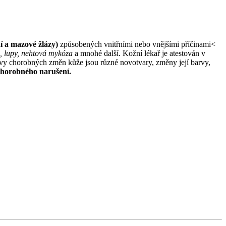
ní a mazové žlázy)
způsobených vnitřními nebo vnějšími příčinami<
a, lupy, nehtová mykóza
a mnohé další. Kožní lékař je atestován v
evy chorobných změn kůže jsou různé novotvary, změny její barvy,
chorobného narušení.