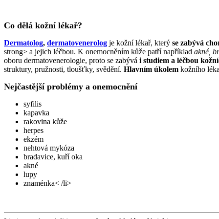
Co dělá kožní lékař?
Dermatolog
,
dermatovenerolog
je kožní lékař, který
se zabývá cho
strong> a jejich léčbou. K onemocněním kůže patří například
akné, b
oboru dermatovenerologie, proto se zabývá
i studiem a léčbou kožn
struktury, pružnosti, tloušťky, svědění.
Hlavním úkolem
kožního lék
Nejčastější problémy a onemocnění
syfilis
kapavka
rakovina kůže
herpes
ekzém
nehtová mykóza
bradavice, kuří oka
akné
lupy
znaménka< /li>