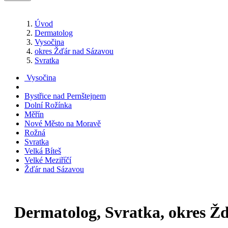
Úvod
Dermatolog
Vysočina
okres Žďár nad Sázavou
Svratka
Vysočina
Bystřice nad Pernštejnem
Dolní Rožínka
Měřín
Nové Město na Moravě
Rožná
Svratka
Velká Bíteš
Velké Meziříčí
Žďár nad Sázavou
Dermatolog, Svratka, okres Ž