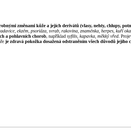
robnými změnami kůže a jejích derivátů (vlasy, nehty, chlupy, pot
radavice, ekzém, psoriáza, svrab, rakovina, znaménka, herpes, kuří ok
ích a pohlavních chorob
, například
syfilis, kapavka, měkký vřed
. Proj
aře
je zdravá pokožka dosažená odstraněním všech důvodů jejího 