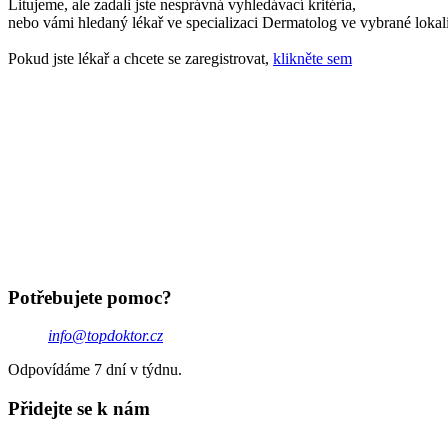
Litujeme, ale zadali jste nesprávná vyhledávací kritéria,
nebo vámi hledaný lékař ve specializaci Dermatolog ve vybrané lokal
Pokud jste lékař a chcete se zaregistrovat,
klikněte sem
Potřebujete pomoc?
info@topdoktor.cz
Odpovídáme 7 dní v týdnu.
Přidejte se k nám