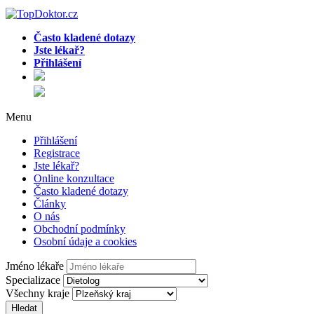
Často kladené dotazy
Jste lékař?
Přihlášení
Menu
Přihlášení
Registrace
Jste lékař?
Online konzultace
Často kladené dotazy
Články
O nás
Obchodní podmínky
Osobní údaje a cookies
Jméno lékaře
Specializace
Všechny kraje
Hledat