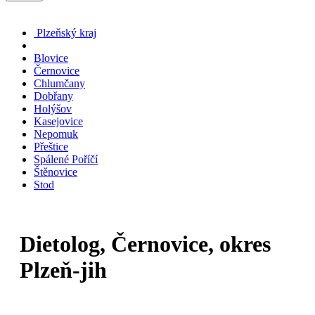
Plzeňský kraj
Blovice
Černovice
Chlumčany
Dobřany
Holýšov
Kasejovice
Nepomuk
Přeštice
Spálené Poříčí
Štěnovice
Stod
Dietolog, Černovice, okres
Plzeň-jih