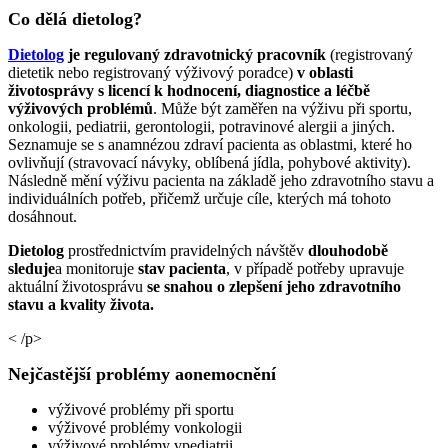
Co dělá dietolog?
Dietolog
je regulovaný zdravotnický pracovník
(registrovaný
dietetik nebo registrovaný výživový poradce)
v oblasti
životosprávy s licencí k hodnocení, diagnostice a léčbě
výživových problémů
. Může být zaměřen na výživu při sportu,
onkologii, pediatrii, gerontologii, potravinové alergii a jiných.
Seznamuje se s anamnézou zdraví pacienta as oblastmi, které ho
ovlivňují (stravovací návyky, oblíbená jídla, pohybové aktivity).
Následně mění výživu pacienta na základě jeho zdravotního stavu a
individuálních potřeb, přičemž určuje cíle, kterých má tohoto
dosáhnout.
Dietolog
prostřednictvím pravidelných návštěv
dlouhodobě
sleduje
a monitoruje
stav pacienta
, v případě potřeby upravuje
aktuální životosprávu
se snahou o zlepšení jeho zdravotního
stavu a kvality života.
< /p>
Nejčastější problémy aonemocnění
výživové problémy při sportu
výživové problémy vonkologii
výživové problémy vpediatrii