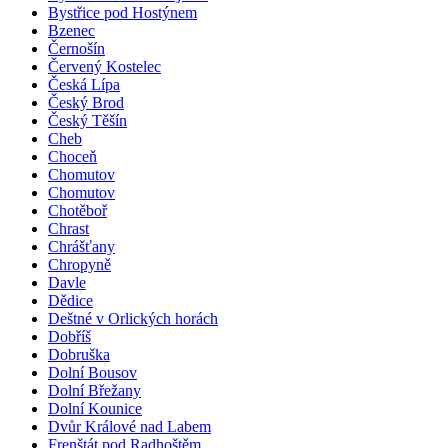
Bystřice pod Hostýnem
Bzenec
Černošín
Červený Kostelec
Česká Lípa
Český Brod
Český Těšín
Cheb
Choceň
Chomutov
Chomutov
Chotěboř
Chrast
Chrášťany
Chropyně
Davle
Dědice
Deštné v Orlických horách
Dobříš
Dobruška
Dolní Bousov
Dolní Břežany
Dolní Kounice
Dvůr Králové nad Labem
Frenštát pod Radhoštěm