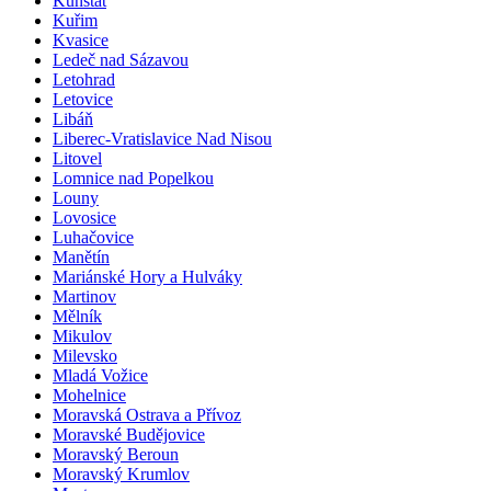
Kunštát
Kuřim
Kvasice
Ledeč nad Sázavou
Letohrad
Letovice
Libáň
Liberec-Vratislavice Nad Nisou
Litovel
Lomnice nad Popelkou
Louny
Lovosice
Luhačovice
Manětín
Mariánské Hory a Hulváky
Martinov
Mělník
Mikulov
Milevsko
Mladá Vožice
Mohelnice
Moravská Ostrava a Přívoz
Moravské Budějovice
Moravský Beroun
Moravský Krumlov