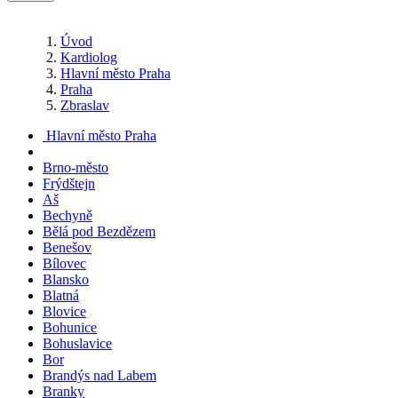
Úvod
Kardiolog
Hlavní město Praha
Praha
Zbraslav
Hlavní město Praha
Brno-město
Frýdštejn
Aš
Bechyně
Bělá pod Bezdězem
Benešov
Bílovec
Blansko
Blatná
Blovice
Bohunice
Bohuslavice
Bor
Brandýs nad Labem
Branky