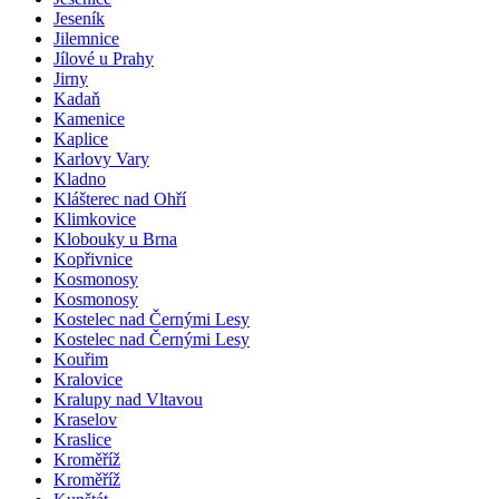
Jeseník
Jilemnice
Jílové u Prahy
Jirny
Kadaň
Kamenice
Kaplice
Karlovy Vary
Kladno
Klášterec nad Ohří
Klimkovice
Klobouky u Brna
Kopřivnice
Kosmonosy
Kosmonosy
Kostelec nad Černými Lesy
Kostelec nad Černými Lesy
Kouřim
Kralovice
Kralupy nad Vltavou
Kraselov
Kraslice
Kroměříž
Kroměříž