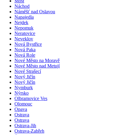
Most
Náchod
Náměšť nad Oslavou
Napajedla
Nejdek
Nepomuk
Neratovice
Neveklov
Nová Bystřice
Nová Paka
Nová Role
Nové Město na Moravě
Nové Město nad Metují
Nové Strašecí
Nový Jičín
Nový Jičín
Nymburk
Nýrsko
Olbramovice Ves
Olomouc
Opava
Ostrava
Ostrava
Ostrava-Jih
Ostrava-Zabřeh