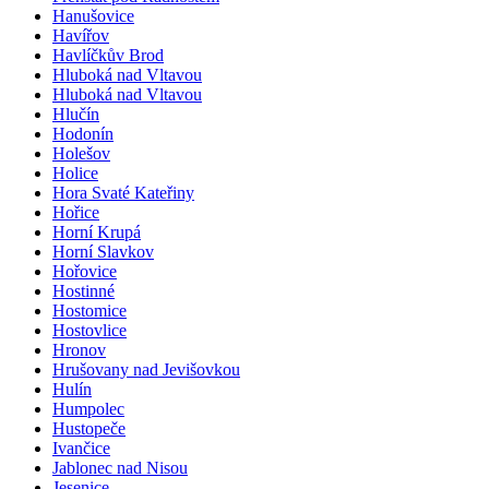
Hanušovice
Havířov
Havlíčkův Brod
Hluboká nad Vltavou
Hluboká nad Vltavou
Hlučín
Hodonín
Holešov
Holice
Hora Svaté Kateřiny
Hořice
Horní Krupá
Horní Slavkov
Hořovice
Hostinné
Hostomice
Hostovlice
Hronov
Hrušovany nad Jevišovkou
Hulín
Humpolec
Hustopeče
Ivančice
Jablonec nad Nisou
Jesenice