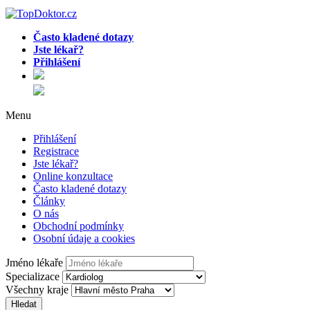
Často kladené dotazy
Jste lékař?
Přihlášení
Menu
Přihlášení
Registrace
Jste lékař?
Online konzultace
Často kladené dotazy
Články
O nás
Obchodní podmínky
Osobní údaje a cookies
Jméno lékaře
Specializace
Všechny kraje
Hledat