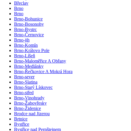
Břeclav
Brno
Brno
Brno-Bohunice
Brno-Bosonohy
Brno-Bystrc
Brno-Černovice
Brno-jih
Brno-Komín
Brno-Královo Pole
Brno-Líšeň
Brno-Maloměřice A Obřany
Brno-Medlánky
Brno-Řečkovice A Mokrá Hora
Brno-sever
Brno-Slatina
Brno-Starý Lískovec
Brno-střed
Brno-Vinohrady
Brno-Žabovřesky
Brno-Židenice
Brodce nad Jizerou
Brtnice
Bystřice
Bystřice nad Pernštejnem