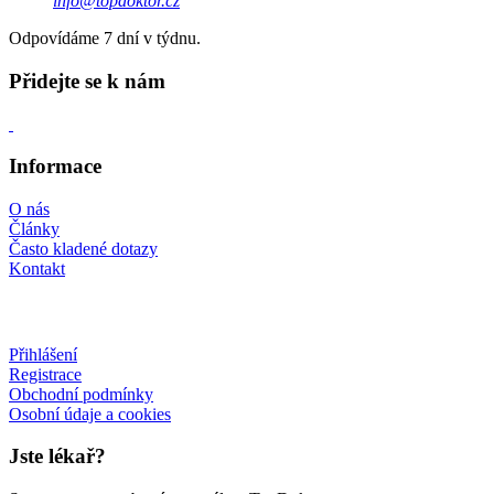
info@topdoktor.cz
Odpovídáme 7 dní v týdnu.
Přidejte se k nám
Informace
O nás
Články
Často kladené dotazy
Kontakt
Přihlášení
Registrace
Obchodní podmínky
Osobní údaje a cookies
Jste lékař?