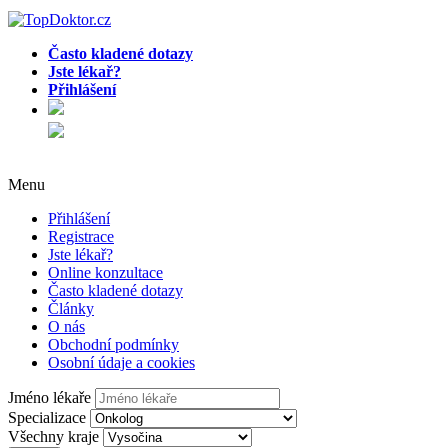
Často kladené dotazy
Jste lékař?
Přihlášení
Menu
Přihlášení
Registrace
Jste lékař?
Online konzultace
Často kladené dotazy
Články
O nás
Obchodní podmínky
Osobní údaje a cookies
Jméno lékaře
Specializace
Všechny kraje