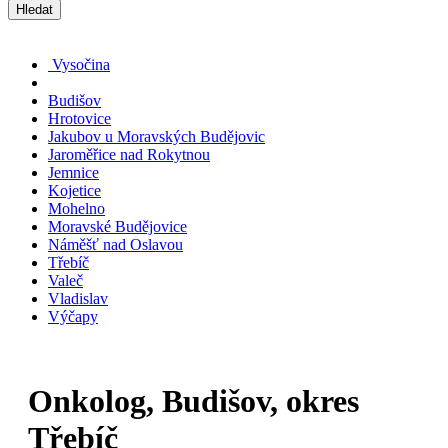
Hledat
Vysočina
Budišov
Hrotovice
Jakubov u Moravských Budějovic
Jaroměřice nad Rokytnou
Jemnice
Kojetice
Mohelno
Moravské Budějovice
Náměšť nad Oslavou
Třebíč
Valeč
Vladislav
Výčapy
Onkolog, Budišov, okres
Třebíč