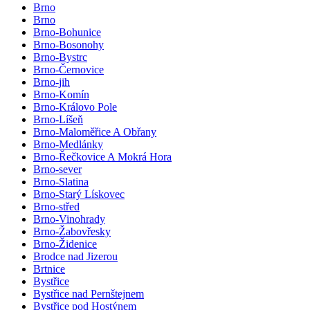
Brno
Brno
Brno-Bohunice
Brno-Bosonohy
Brno-Bystrc
Brno-Černovice
Brno-jih
Brno-Komín
Brno-Královo Pole
Brno-Líšeň
Brno-Maloměřice A Obřany
Brno-Medlánky
Brno-Řečkovice A Mokrá Hora
Brno-sever
Brno-Slatina
Brno-Starý Lískovec
Brno-střed
Brno-Vinohrady
Brno-Žabovřesky
Brno-Židenice
Brodce nad Jizerou
Brtnice
Bystřice
Bystřice nad Pernštejnem
Bystřice pod Hostýnem