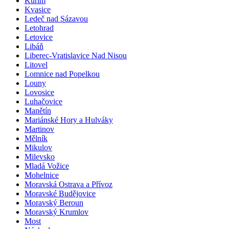
Kuřim
Kvasice
Ledeč nad Sázavou
Letohrad
Letovice
Libáň
Liberec-Vratislavice Nad Nisou
Litovel
Lomnice nad Popelkou
Louny
Lovosice
Luhačovice
Manětín
Mariánské Hory a Hulváky
Martinov
Mělník
Mikulov
Milevsko
Mladá Vožice
Mohelnice
Moravská Ostrava a Přívoz
Moravské Budějovice
Moravský Beroun
Moravský Krumlov
Most