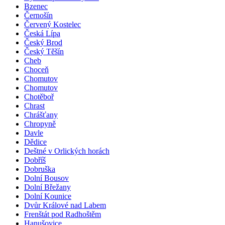
Bzenec
Černošín
Červený Kostelec
Česká Lípa
Český Brod
Český Těšín
Cheb
Choceň
Chomutov
Chomutov
Chotěboř
Chrast
Chrášťany
Chropyně
Davle
Dědice
Deštné v Orlických horách
Dobříš
Dobruška
Dolní Bousov
Dolní Břežany
Dolní Kounice
Dvůr Králové nad Labem
Frenštát pod Radhoštěm
Hanušovice