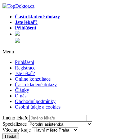
Často kladené dotazy
Jste lékař?
Přihlášení
Menu
Přihlášení
Registrace
Jste lékař?
Online konzultace
Často kladené dotazy
Články
O nás
Obchodní podmínky
Osobní údaje a cookies
Jméno lékaře
Specializace
Všechny kraje
Hledat