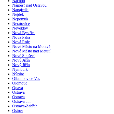
Náchod
Náměšť nad Oslavou
Napajedla
Nejdek
Nepomuk
Neratovice
Neveklov
Nová Bystřice
Nová Paka
Nová Role
Nové Město na Moravě
Nové Město nad Metují
Nové Strašecí
Nový Jičín
Nový Jičín
Nymburk
Nýrsko
Olbramovice Ves
Olomouc
Opava
Ostrava
Ostrava
Ostrava-Jih
Ostrava-Zabřeh
Ostrov