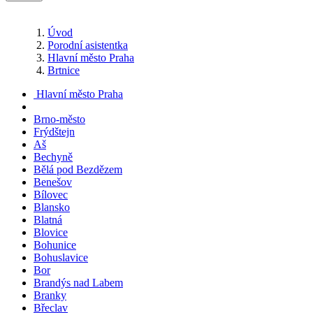
Úvod
Porodní asistentka
Hlavní město Praha
Brtnice
Hlavní město Praha
Brno-město
Frýdštejn
Aš
Bechyně
Bělá pod Bezdězem
Benešov
Bílovec
Blansko
Blatná
Blovice
Bohunice
Bohuslavice
Bor
Brandýs nad Labem
Branky
Břeclav