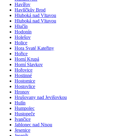
Havířov
Havlíčkův Brod
Hluboká nad Vltavou
Hluboká nad Vltavou
Hlučín
Hodonín
Holešov
Holice
Hora Svaté Kateřiny
Hořice
Horní Krupá
Horní Slavkov
Hořovice
Hostinné
Hostomice
Hostovlice
Hronov
Hrušovany nad Jevišovkou
Hulín
Humpolec
Hustopeče
Ivančice
Jablonec nad Nisou
Jesenice
Jeseník