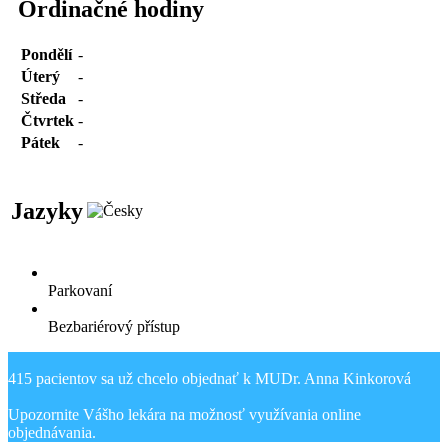
Ordinačné hodiny
Pondělí
-
Úterý
-
Středa
-
Čtvrtek
-
Pátek
-
Jazyky
Parkovaní
Bezbariérový přístup
415 pacientov sa už chcelo objednať k MUDr. Anna Kinkorová
Upozornite Vášho lekára na možnosť využívania online