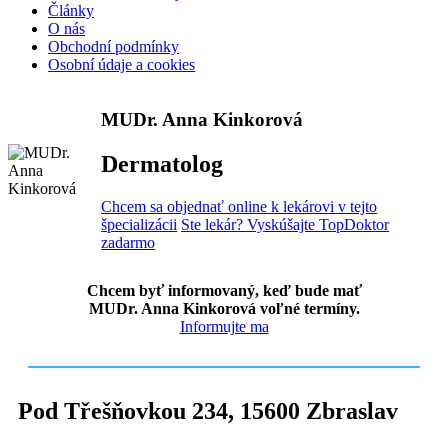
Články
O nás
Obchodní podmínky
Osobní údaje a cookies
MUDr. Anna Kinkorová
Dermatolog
Chcem sa objednať online k lekárovi v tejto
špecializácii
Ste lekár? Vyskúšajte TopDoktor
zadarmo
Chcem byť informovaný, keď bude mať
MUDr. Anna Kinkorová voľné termíny.
Informujte ma
Pod Třešňovkou 234
,
15600
Zbraslav