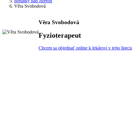
Benátky nad Jizerou
Věra Svobodová
Věra Svobodová
Fyzioterapeut
Chcem sa objednať online k lekárovi v tejto špecia