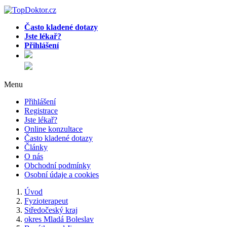
Často kladené dotazy
Jste lékař?
Přihlášení
Menu
Přihlášení
Registrace
Jste lékař?
Online konzultace
Často kladené dotazy
Články
O nás
Obchodní podmínky
Osobní údaje a cookies
Úvod
Fyzioterapeut
Středočeský kraj
okres Mladá Boleslav