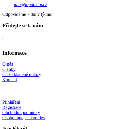
info@topdoktor.cz
Odpovídáme 7 dní v týdnu.
Přidejte se k nám
Informace
O nás
Články
Často kladené dotazy
Kontakt
Přihlášení
Registrace
Obchodní podmínky
Osobní údaje a cookies
Jste lékař?