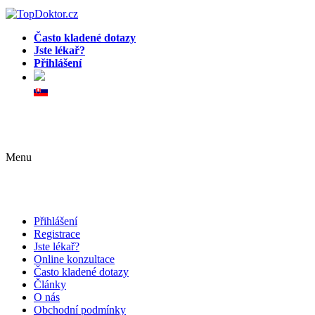
Často kladené dotazy
Jste lékař?
Přihlášení
Menu
Přihlášení
Registrace
Jste lékař?
Online konzultace
Často kladené dotazy
Články
O nás
Obchodní podmínky