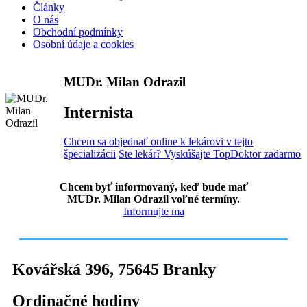
Články
O nás
Obchodní podmínky
Osobní údaje a cookies
MUDr. Milan Odrazil
Internista
Chcem sa objednať online k lekárovi v tejto
špecializácii
Ste lekár? Vyskúšajte TopDoktor zadarmo
Chcem byť informovaný, keď bude mať
MUDr. Milan Odrazil voľné termíny.
Informujte ma
Kovářská 396
,
75645
Branky
Ordinačné hodiny