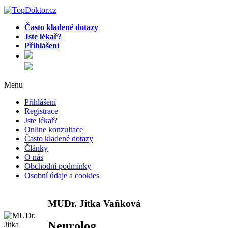
Často kladené dotazy
Jste lékař?
Přihlášení
Menu
Přihlášení
Registrace
Jste lékař?
Online konzultace
Často kladené dotazy
Články
O nás
Obchodní podmínky
Osobní údaje a cookies
MUDr. Jitka Vaňková
Neurolog