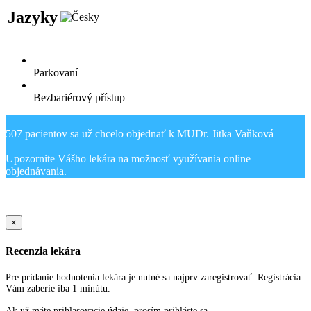
Jazyky
Parkovaní
Bezbariérový přístup
507 pacientov sa už chcelo objednať k MUDr. Jitka Vaňková
Upozornite Vášho lekára na možnosť využívania online
Sold Out Detail
×
Recenzia lekára
Pre pridanie hodnotenia lekára je nutné sa najprv zaregistrovať. Registrácia
Vám zaberie iba 1 minútu.
Ak už máte prihlasovacie údaje, prosím prihláste sa.