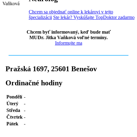
Chcem sa objednať online k lekárovi v tejto
špecializácii
Ste lekár? Vyskúšajte TopDoktor zadarmo
Chcem byť informovaný, keď bude mať
MUDr. Jitka Vaňková voľné termíny.
Informujte ma
Pražská 1697
,
25601
Benešov
Ordinačné hodiny
Pondělí
-
Úterý
-
Středa
-
Čtvrtek
-
Pátek
-