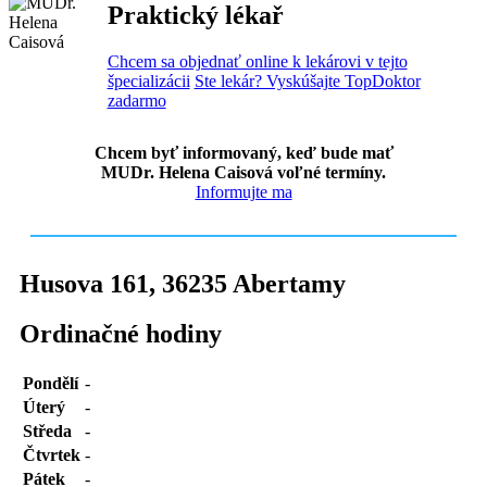
Praktický lékař
Chcem sa objednať online k lekárovi v tejto
špecializácii
Ste lekár? Vyskúšajte TopDoktor
zadarmo
Chcem byť informovaný, keď bude mať
MUDr. Helena Caisová voľné termíny.
Informujte ma
Husova 161
,
36235
Abertamy
Ordinačné hodiny
Pondělí
-
Úterý
-
Středa
-
Čtvrtek
-
Pátek
-