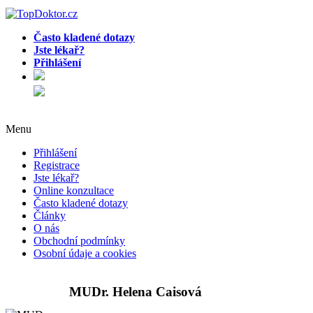
Často kladené dotazy
Jste lékař?
Přihlášení
Menu
Přihlášení
Registrace
Jste lékař?
Online konzultace
Často kladené dotazy
Články
O nás
Obchodní podmínky
Osobní údaje a cookies
MUDr. Helena Caisová