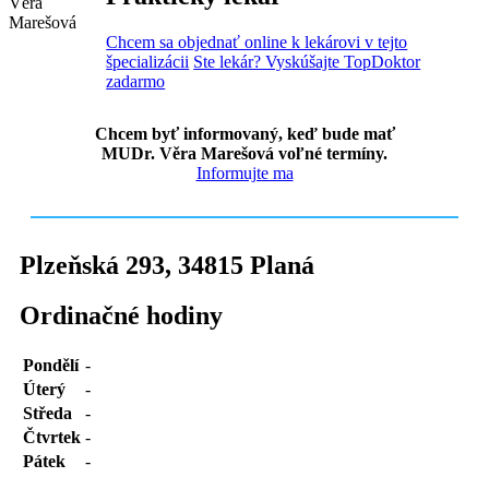
Chcem sa objednať online k lekárovi v tejto
špecializácii
Ste lekár? Vyskúšajte TopDoktor
zadarmo
Chcem byť informovaný, keď bude mať
MUDr. Věra Marešová voľné termíny.
Informujte ma
Plzeňská 293
,
34815
Planá
Ordinačné hodiny
Pondělí
-
Úterý
-
Středa
-
Čtvrtek
-
Pátek
-