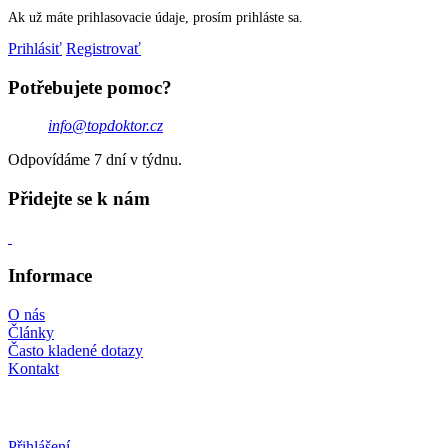
Ak už máte prihlasovacie údaje, prosím prihláste sa.
Prihlásiť
Registrovať
Potřebujete pomoc?
info@topdoktor.cz
Odpovídáme 7 dní v týdnu.
Přidejte se k nám
Informace
O nás
Články
Často kladené dotazy
Kontakt
Přihlášení