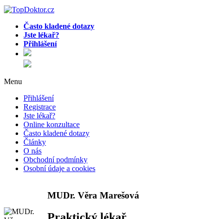
Často kladené dotazy
Jste lékař?
Přihlášení
Menu
Přihlášení
Registrace
Jste lékař?
Online konzultace
Často kladené dotazy
Články
O nás
Obchodní podmínky
Osobní údaje a cookies
MUDr. Věra Marešová
Praktický lékař