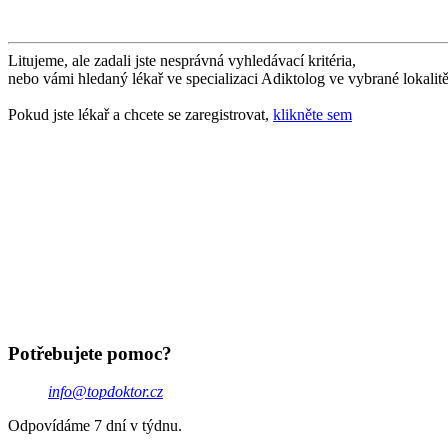
Litujeme, ale zadali jste nesprávná vyhledávací kritéria,
nebo vámi hledaný lékař ve specializaci Adiktolog ve vybrané lokali
Pokud jste lékař a chcete se zaregistrovat,
klikněte sem
Potřebujete pomoc?
info@topdoktor.cz
Odpovídáme 7 dní v týdnu.