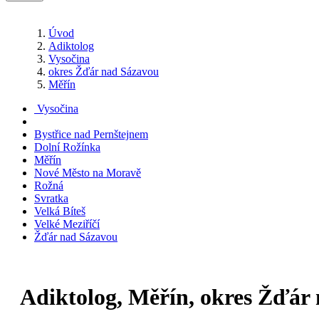
Úvod
Adiktolog
Vysočina
okres Žďár nad Sázavou
Měřín
Vysočina
Bystřice nad Pernštejnem
Dolní Rožínka
Měřín
Nové Město na Moravě
Rožná
Svratka
Velká Bíteš
Velké Meziříčí
Žďár nad Sázavou
Adiktolog, Měřín, okres Žďár