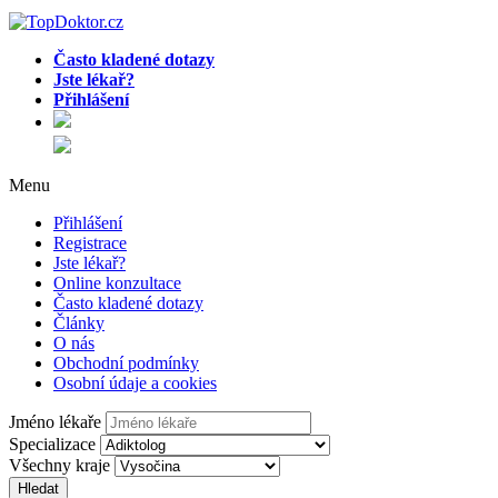
Často kladené dotazy
Jste lékař?
Přihlášení
Menu
Přihlášení
Registrace
Jste lékař?
Online konzultace
Často kladené dotazy
Články
O nás
Obchodní podmínky
Osobní údaje a cookies
Jméno lékaře
Specializace
Všechny kraje
Hledat