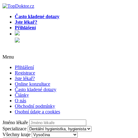
Často kladené dotazy
Jste lékař?
Přihlášení
Menu
Přihlášení
Registrace
Jste lékař?
Online konzultace
Často kladené dotazy
Články
O nás
Obchodní podmínky
Osobní údaje a cookies
Jméno lékaře
Specializace
Všechny kraje