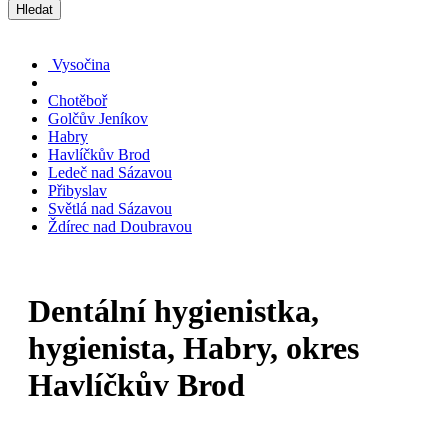
Hledat
Vysočina
Chotěboř
Golčův Jeníkov
Habry
Havlíčkův Brod
Ledeč nad Sázavou
Přibyslav
Světlá nad Sázavou
Ždírec nad Doubravou
Dentální hygienistka,
hygienista, Habry, okres
Havlíčkův Brod