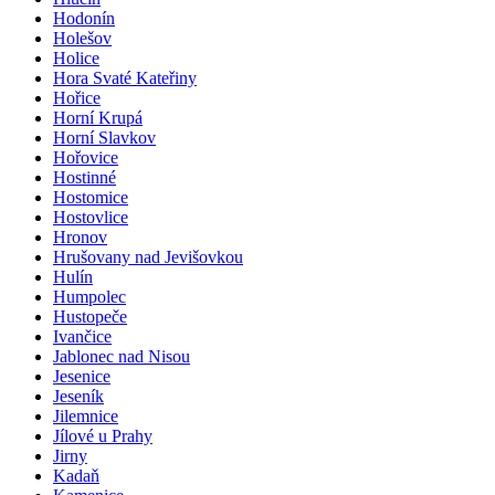
Hodonín
Holešov
Holice
Hora Svaté Kateřiny
Hořice
Horní Krupá
Horní Slavkov
Hořovice
Hostinné
Hostomice
Hostovlice
Hronov
Hrušovany nad Jevišovkou
Hulín
Humpolec
Hustopeče
Ivančice
Jablonec nad Nisou
Jesenice
Jeseník
Jilemnice
Jílové u Prahy
Jirny
Kadaň