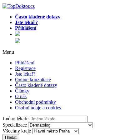
Často kladené dotazy
Jste lékař?
Přihlášení
Menu
Přihlášení
Registrace
Jste lékař?
Online konzultace
Často kladené dotazy
Články
O nás
Obchodní podmínky
Osobní údaje a cookies
Jméno lékaře
Specializace
Všechny kraje
Hledat