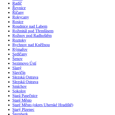
Radíč
Řevnice
Říčany
Rokycany
Rosice
Roudnice nad Labem
Rožmitál pod Třemšínem
Rožnov pod Radhoštěm
Roztoky
Rychnov nad Kněžnou
Rýmařov
Sedlčany
Šenov
Sezimovo Ústí
Slaný
Slavičín
Slezská Ostrava
Slezská Ostrava
Smíchov
Sokolov
Stará Pasečnice
Staré Město
Staré Město (okres Uherské Hradiště)
Starý Plzenec
Šternberk