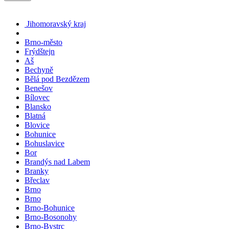
Jihomoravský kraj
Brno-město
Frýdštejn
Aš
Bechyně
Bělá pod Bezdězem
Benešov
Bílovec
Blansko
Blatná
Blovice
Bohunice
Bohuslavice
Bor
Brandýs nad Labem
Branky
Břeclav
Brno
Brno
Brno-Bohunice
Brno-Bosonohy
Brno-Bystrc