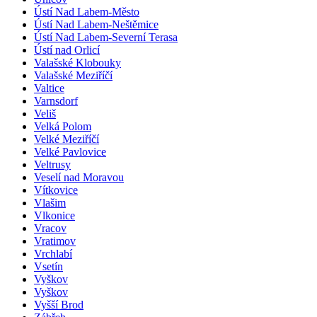
Ústí Nad Labem-Město
Ústí Nad Labem-Neštěmice
Ústí Nad Labem-Severní Terasa
Ústí nad Orlicí
Valašské Klobouky
Valašské Meziříčí
Valtice
Varnsdorf
Veliš
Velká Polom
Velké Meziříčí
Velké Pavlovice
Veltrusy
Veselí nad Moravou
Vítkovice
Vlašim
Vlkonice
Vracov
Vratimov
Vrchlabí
Vsetín
Vyškov
Vyškov
Vyšší Brod