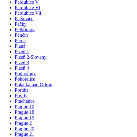
Pardubice V
Pardubice VI
Pardubice Vii
Paršovice
Pečky
Pelhřimov
Pěnčín
Peruc
Planá
Plzeň 1
Plzeň 2-Slovany
Plzeň 3
Plzeň 4
Podbořany
Pohořelice
Polanka nad Odrou
Poruba
Povrly
Prachatice
Prague 10
Prague 18
Prague 19
Prague 2
Prague 20
Prague 21