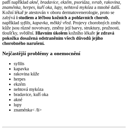
patří například
akné, bradavice, ekzém, psoriáza, svrab, rakovina,
znaménka, herpes, kuří oka, lupy, nehtová mykóza
a mnohé další.
Kožní lékař je atestován v oboru dermatovenerologie, proto se
zabývá
i studiem a léčbou kožních a pohlavních chorob
,
například
syfilis, kapavka, měkký vřed
. Projevy chorobných změn
kůže jsou různé novotvary, změny její barvy, struktury, pružnosti,
tloušťky, svědění.
Hlavním úkolem
kožního lékaře
je zdravá
pokožka dosažená odstraněním všech důvodů jejího
chorobného narušení.
Nejčastější problémy a onemocnění
syfilis
kapavka
rakovina kůže
herpes
ekzém
nehtová mykóza
bradavice, kuří oka
akné
lupy
znaménka< /li>