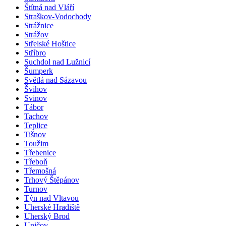
Štítná nad Vláří
Straškov-Vodochody
Strážnice
Strážov
Střelské Hoštice
Stříbro
Suchdol nad Lužnicí
Šumperk
Světlá nad Sázavou
Švihov
Svinov
Tábor
Tachov
Teplice
Tišnov
Toužim
Třebenice
Třeboň
Třemošná
Trhový Štěpánov
Turnov
Týn nad Vltavou
Uherské Hradiště
Uherský Brod
Uničov