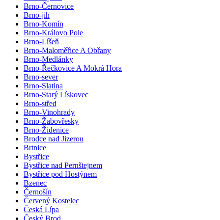
Brno-Černovice
Brno-jih
Brno-Komín
Brno-Královo Pole
Brno-Líšeň
Brno-Maloměřice A Obřany
Brno-Medlánky
Brno-Řečkovice A Mokrá Hora
Brno-sever
Brno-Slatina
Brno-Starý Lískovec
Brno-střed
Brno-Vinohrady
Brno-Žabovřesky
Brno-Židenice
Brodce nad Jizerou
Brtnice
Bystřice
Bystřice nad Pernštejnem
Bystřice pod Hostýnem
Bzenec
Černošín
Červený Kostelec
Česká Lípa
Český Brod