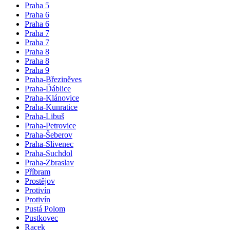
Praha 5
Praha 6
Praha 6
Praha 7
Praha 7
Praha 8
Praha 8
Praha 9
Praha-Březiněves
Praha-Ďáblice
Praha-Klánovice
Praha-Kunratice
Praha-Libuš
Praha-Petrovice
Praha-Šeberov
Praha-Slivenec
Praha-Suchdol
Praha-Zbraslav
Příbram
Prostějov
Protivín
Protivín
Pustá Polom
Pustkovec
Racek