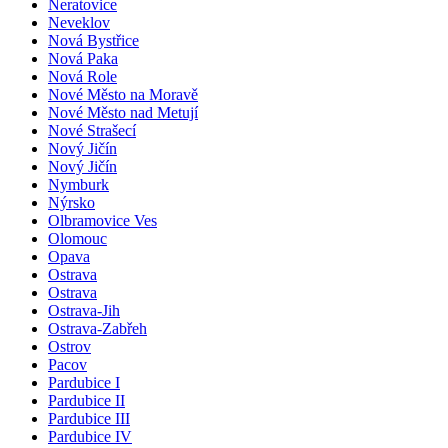
Neratovice
Neveklov
Nová Bystřice
Nová Paka
Nová Role
Nové Město na Moravě
Nové Město nad Metují
Nové Strašecí
Nový Jičín
Nový Jičín
Nymburk
Nýrsko
Olbramovice Ves
Olomouc
Opava
Ostrava
Ostrava
Ostrava-Jih
Ostrava-Zabřeh
Ostrov
Pacov
Pardubice I
Pardubice II
Pardubice III
Pardubice IV