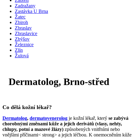
Zábřeh
Zadražany
Zastávka U Brna
Žatec
Zbiroh
Zbraslav
Zbraslavice
Zbýšov
Železnice
Zlín
Žulová
Dermatolog, Brno-střed
Co dělá kožní lékař?
Dermatolog
,
dermatovenerolog
je kožní lékař, který
se zabývá
chorobnými změnami kůže a jejích derivátů (vlasy, nehty,
chlupy, potní a mazové žlázy)
způsobených vnitřními nebo
vnějšími příčinami< strong> a jejich léčbou. K onemocněním kůže