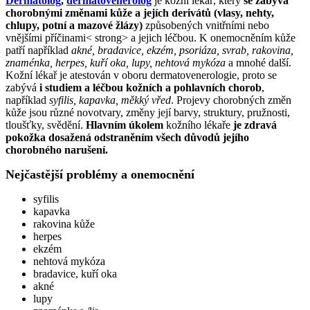
Dermatolog
,
dermatovenerolog
je kožní lékař, který
se zabývá
chorobnými změnami kůže a jejích derivátů (vlasy, nehty,
chlupy, potní a mazové žlázy)
způsobených vnitřními nebo
vnějšími příčinami< strong> a jejich léčbou. K onemocněním kůže
patří například
akné, bradavice, ekzém, psoriáza, svrab, rakovina,
znaménka, herpes, kuří oka, lupy, nehtová mykóza
a mnohé další.
Kožní lékař je atestován v oboru dermatovenerologie, proto se
zabývá
i studiem a léčbou kožních a pohlavních chorob
,
například
syfilis, kapavka, měkký vřed
. Projevy chorobných změn
kůže jsou různé novotvary, změny její barvy, struktury, pružnosti,
tloušťky, svědění.
Hlavním úkolem
kožního lékaře
je zdravá
pokožka dosažená odstraněním všech důvodů jejího
chorobného narušení.
Nejčastější problémy a onemocnění
syfilis
kapavka
rakovina kůže
herpes
ekzém
nehtová mykóza
bradavice, kuří oka
akné
lupy