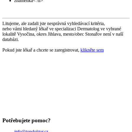
znaménka< /li>
Litujeme, ale zadali jste nesprávná vyhledávací kritéria,
nebo vámi hledaný lékař ve specializaci Dermatolog ve vybrané
lokalitě Vysočina, okres Jihlava, mesto/obec Stonařov není v naší
databázi.
Pokud jste lékař a chcete se zaregistrovat,
klikněte sem
Potřebujete pomoc?
info@topdoktor.cz