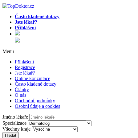
Často kladené dotazy
Jste lékař?
Přihlášení
Menu
Přihlášení
Registrace
Jste lékař?
Online konzultace
Často kladené dotazy
Články
O nás
Obchodní podmínky
Osobní údaje a cookies
Jméno lékaře
Specializace
Všechny kraje
Hledat