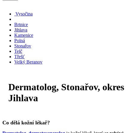
Vysočina
Brtnice
Jihlava
Kamenice
Polná
Stonařov
Telč
Třešť
Velký Beranov
Dermatolog, Stonařov, okres
Jihlava
Co dělá kožní lékař?