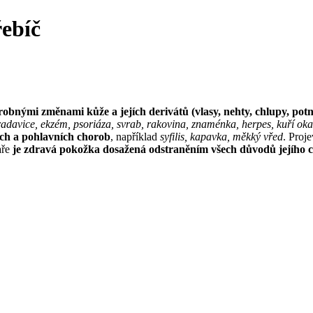
řebíč
robnými změnami kůže a jejích derivátů (vlasy, nehty, chlupy, pot
radavice, ekzém, psoriáza, svrab, rakovina, znaménka, herpes, kuří ok
ích a pohlavních chorob
, například
syfilis, kapavka, měkký vřed
. Proj
aře
je zdravá pokožka dosažená odstraněním všech důvodů jejího 