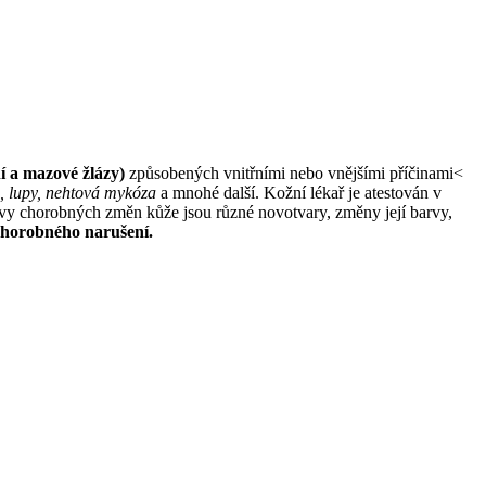
ní a mazové žlázy)
způsobených vnitřními nebo vnějšími příčinami<
a, lupy, nehtová mykóza
a mnohé další. Kožní lékař je atestován v
evy chorobných změn kůže jsou různé novotvary, změny její barvy,
chorobného narušení.