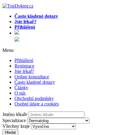
Často kladené dotazy
Jste lékař?
Přihlášení
Menu
Přihlášení
Registrace
Jste lékař?
Online konzultace
Často kladené dotazy
Články
O nás
Obchodní podmínky
Osobní údaje a cookies
Jméno lékaře
Specializace
Všechny kraje
Hledat