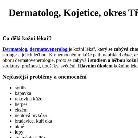
Dermatolog, Kojetice, okres T
Co dělá kožní lékař?
Dermatolog
,
dermatovenerolog
je kožní lékař, který
se zabývá cho
strong> a jejich léčbou. K onemocněním kůže patří například
akné, b
oboru dermatovenerologie, proto se zabývá
i studiem a léčbou kožn
struktury, pružnosti, tloušťky, svědění.
Hlavním úkolem
kožního lék
Nejčastější problémy a onemocnění
syfilis
kapavka
rakovina kůže
herpes
ekzém
nehtová mykóza
bradavice, kuří oka
akné
lupy
znaménka< /li>