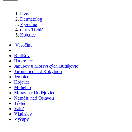
Úvod
Dermatolog
Vysočina
okres Třebíč
Kojetice
Vysočina
Budišov
Hrotovice
Jakubov u Moravských Budějovic
Jaroměřice nad Rokytnou
Jemnice
Kojetice
Mohelno
Moravské Budějovice
Náměšť nad Oslavou
Třebíč
Valeč
Vladislav
Výčapy