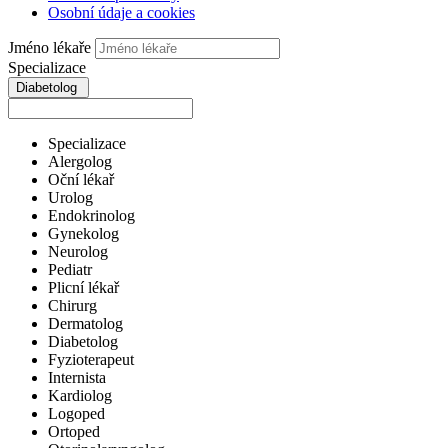
Osobní údaje a cookies
Jméno lékaře
Specializace
Diabetolog
Specializace
Alergolog
Oční lékař
Urolog
Endokrinolog
Gynekolog
Neurolog
Pediatr
Plicní lékař
Chirurg
Dermatolog
Diabetolog
Fyzioterapeut
Internista
Kardiolog
Logoped
Ortoped