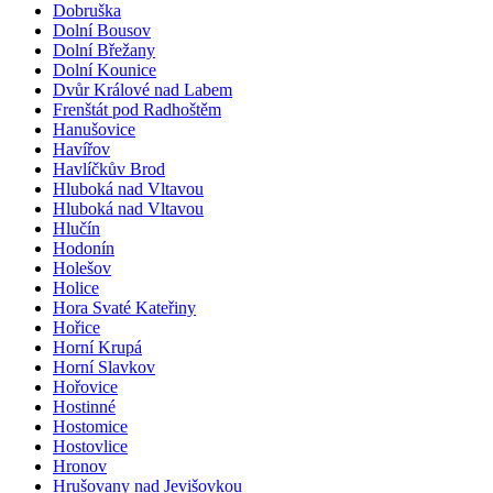
Dobruška
Dolní Bousov
Dolní Břežany
Dolní Kounice
Dvůr Králové nad Labem
Frenštát pod Radhoštěm
Hanušovice
Havířov
Havlíčkův Brod
Hluboká nad Vltavou
Hluboká nad Vltavou
Hlučín
Hodonín
Holešov
Holice
Hora Svaté Kateřiny
Hořice
Horní Krupá
Horní Slavkov
Hořovice
Hostinné
Hostomice
Hostovlice
Hronov
Hrušovany nad Jevišovkou