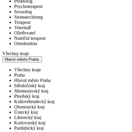
Proktolog
Psychoterapeut
Sexuolog
Stomatochirurg
Terapeut
Veterinář
Ošetřovatel
Nutriční terapeut
Ortodontista
Všechny kraje
Hlavní město Praha
Všechny kraje
Praha
Hlavní město Praha
Středočeský kraj
Jihomoravský kraj
Plzeňský kraj
Královéhradecký kraj
Olomoucký kraj
Ústecký kraj
Liberecký kraj
Karlovarský kraj
Pardubický kraj