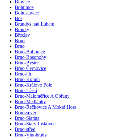
Blovice
Bohunice
Bohuslavice
Bor
Brandýs nad Labem
Branky
Břeclav
Brno
Brno
Brno-Bohunice
Brno-Bosonohy
Brno-Bystrc
Brno-Černovice
Brno-jih
Brno-Komín
Brno-Královo Pole
Brno-Líšeň
Brno-Maloměřice A Obřany
Brno-Medlánky
Brno-Řečkovice A Mokrá Hora
Brno-sever
Brno-Slatina
Brno-Starý Lískovec
Brno-střed
Brno-Vinohrady