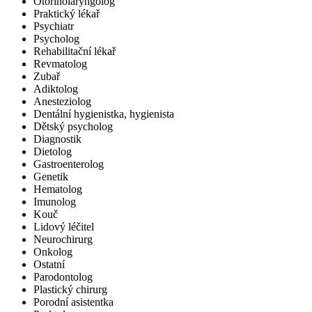
Otorinolaryngolog
Praktický lékař
Psychiatr
Psycholog
Rehabilitační lékař
Revmatolog
Zubař
Adiktolog
Anesteziolog
Dentální hygienistka, hygienista
Dětský psycholog
Diagnostik
Dietolog
Gastroenterolog
Genetik
Hematolog
Imunolog
Kouč
Lidový léčitel
Neurochirurg
Onkolog
Ostatní
Parodontolog
Plastický chirurg
Porodní asistentka