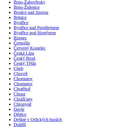
Brno-Žabovřesky
Brno-Židenice
Brodce nad Jizerou
Brtnice
Bystřice
Bystřice nad Pernštejnem
Bystřice pod Hostýnem
Bzenec
Černošín
Červený Kostelec
Česká Lípa
Český Brod
Český Těšín
Cheb
Choceň
Chomutov
Chomutov
Chotěboř
Chrast
Chrášťany
Chropyně
Davle
Dědice
Deštné v Orlických horách
Dobříš