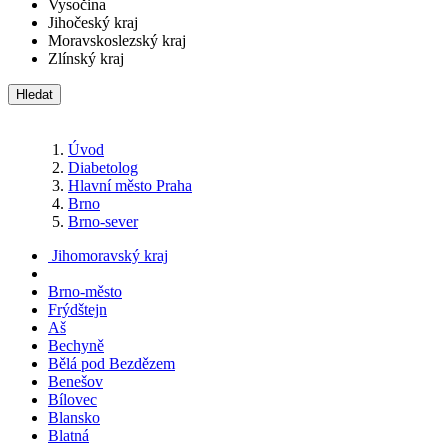
Vysočina
Jihočeský kraj
Moravskoslezský kraj
Zlínský kraj
Hledat
Úvod
Diabetolog
Hlavní město Praha
Brno
Brno-sever
Jihomoravský kraj
Brno-město
Frýdštejn
Aš
Bechyně
Bělá pod Bezdězem
Benešov
Bílovec
Blansko
Blatná