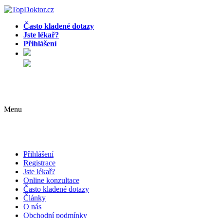
Často kladené dotazy
Jste lékař?
Přihlášení
Menu
Přihlášení
Registrace
Jste lékař?
Online konzultace
Často kladené dotazy
Články
O nás
Obchodní podmínky