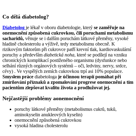
Co dělá diabetolog?
Diabetolog
je lékař v oboru diabetologie, který
se
zaměřuje na
onemocnění způsobená cukrovkou, čili poruchami metabolismu
sacharidů,
věnuje se i dalším poruchám látkové přeměny, vysoké
hladině cholesterolu a výživě, tedy metabolismu obecně. K
rizikovým faktorům při cukrovce patří krevní tlak, kardiovaskulární
poruchy a především
diabetická noha
, které se podílejí na vzniku
chronických komplikací postiženého organismu (dysfunkce nebo
selhání různých orgánových systémů – oči, ledviny, nervy, srdce,
cévy) . Ve vyspělých zemích cukrovkou trpí asi 10% populace.
Smyslem práce
diabetologa
je účinnou terapií pomáhat při
zmírňování příznaků a zpomalování progrese onemocnění a tím
pacientům zlepšovat kvalitu života a prodlužovat jej.
Nejčastější problémy aonemocnění
poruchy látkové přeměny (metabolismus cukrů, tuků,
aminokyselin anukleových kyselin)
onemocnění způsobená cukrovkou
vysoká hladina cholesterolu