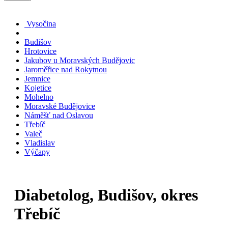
Vysočina
Budišov
Hrotovice
Jakubov u Moravských Budějovic
Jaroměřice nad Rokytnou
Jemnice
Kojetice
Mohelno
Moravské Budějovice
Náměšť nad Oslavou
Třebíč
Valeč
Vladislav
Výčapy
Diabetolog, Budišov, okres
Třebíč