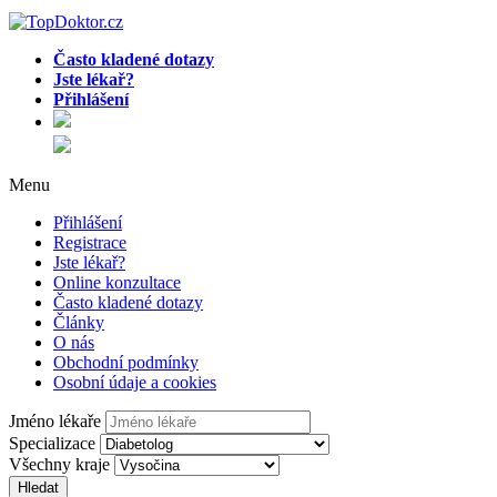
Často kladené dotazy
Jste lékař?
Přihlášení
Menu
Přihlášení
Registrace
Jste lékař?
Online konzultace
Často kladené dotazy
Články
O nás
Obchodní podmínky
Osobní údaje a cookies
Jméno lékaře
Specializace
Všechny kraje
Hledat