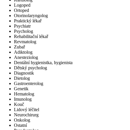
Logoped
Ortoped
Otorinolaryngolog
Praktický lékař
Psychiatr
Psycholog
Rehabilitační lékař
Revmatolog
Zubař
Adiktolog
Anesteziolog
Dentální hygienistka, hygienista
Dětský psycholog
Diagnostik
Dietolog
Gastroenterolog
Genetik
Hematolog
Imunolog
Kouč
Lidový léčitel
Neurochirurg
Onkolog
Ostatní