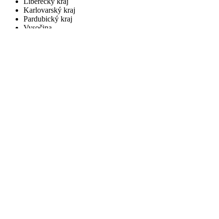
Liberecký kraj
Karlovarský kraj
Pardubický kraj
Vysočina
Jihočeský kraj
Moravskoslezský kraj
Zlínský kraj
Hledat
Vysočina
Bystřice nad Pernštejnem
Dolní Rožínka
Měřín
Nové Město na Moravě
Rožná
Svratka
Velká Bíteš
Velké Meziříčí
Žďár nad Sázavou