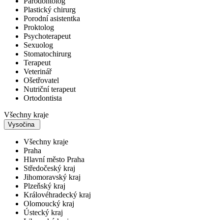
Parodontolog
Plastický chirurg
Porodní asistentka
Proktolog
Psychoterapeut
Sexuolog
Stomatochirurg
Terapeut
Veterinář
Ošetřovatel
Nutriční terapeut
Ortodontista
Všechny kraje
Vysočina
Všechny kraje
Praha
Hlavní město Praha
Středočeský kraj
Jihomoravský kraj
Plzeňský kraj
Královéhradecký kraj
Olomoucký kraj
Ústecký kraj