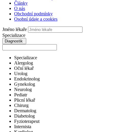
Články
O nás
Obchodní podmínky
Osobní údaje a cookies
Jméno lékaře
Specializace
Diagnostik
Specializace
Alergolog
Oční lékař
Urolog
Endokrinolog
Gynekolog
Neurolog
Pediatr
Plicní lékař
Chirurg
Dermatolog
Diabetolog
Fyzioterapeut
Internista
Kardiolog