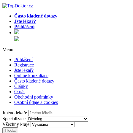
Často kladené dotazy
Jste lékař?
Přihlášení
Menu
Přihlášení
Registrace
Jste lékař?
Online konzultace
Často kladené dotazy
Články
O nás
Obchodní podmínky
Osobní údaje a cookies
Jméno lékaře
Specializace
Všechny kraje
Hledat