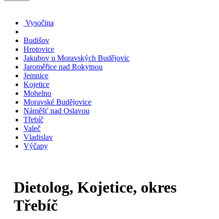
Vysočina
Budišov
Hrotovice
Jakubov u Moravských Budějovic
Jaroměřice nad Rokytnou
Jemnice
Kojetice
Mohelno
Moravské Budějovice
Náměšť nad Oslavou
Třebíč
Valeč
Vladislav
Výčapy
Dietolog, Kojetice, okres
Třebíč