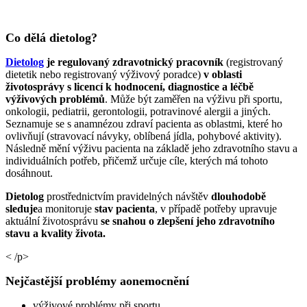
Co dělá dietolog?
Dietolog
je regulovaný zdravotnický pracovník
(registrovaný
dietetik nebo registrovaný výživový poradce)
v oblasti
životosprávy s licencí k hodnocení, diagnostice a léčbě
výživových problémů
. Může být zaměřen na výživu při sportu,
onkologii, pediatrii, gerontologii, potravinové alergii a jiných.
Seznamuje se s anamnézou zdraví pacienta as oblastmi, které ho
ovlivňují (stravovací návyky, oblíbená jídla, pohybové aktivity).
Následně mění výživu pacienta na základě jeho zdravotního stavu a
individuálních potřeb, přičemž určuje cíle, kterých má tohoto
dosáhnout.
Dietolog
prostřednictvím pravidelných návštěv
dlouhodobě
sleduje
a monitoruje
stav pacienta
, v případě potřeby upravuje
aktuální životosprávu
se snahou o zlepšení jeho zdravotního
stavu a kvality života.
< /p>
Nejčastější problémy aonemocnění
výživové problémy při sportu