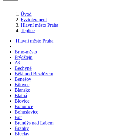
Úvod
Fyzioterapeut
Hlavní město Praha
Teplice
Hlavní město Praha
Brno-město
Frýdštejn
Aš
Bechyně
Bělá pod Bezdězem
Benešov
Bílovec
Blansko
Blatná
Blovice
Bohunice
Bohuslavice
Bor
Brandýs nad Labem
Branky
Břeclav