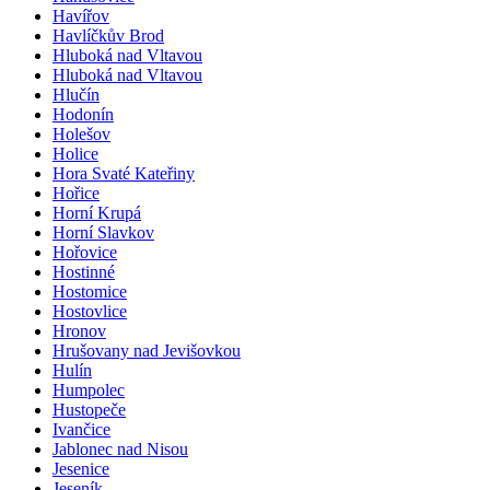
Havířov
Havlíčkův Brod
Hluboká nad Vltavou
Hluboká nad Vltavou
Hlučín
Hodonín
Holešov
Holice
Hora Svaté Kateřiny
Hořice
Horní Krupá
Horní Slavkov
Hořovice
Hostinné
Hostomice
Hostovlice
Hronov
Hrušovany nad Jevišovkou
Hulín
Humpolec
Hustopeče
Ivančice
Jablonec nad Nisou
Jesenice
Jeseník