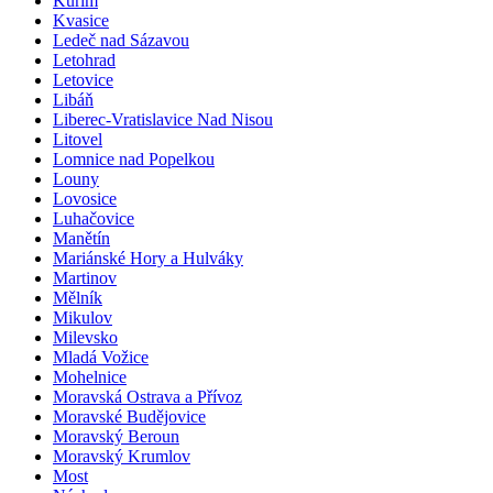
Kuřim
Kvasice
Ledeč nad Sázavou
Letohrad
Letovice
Libáň
Liberec-Vratislavice Nad Nisou
Litovel
Lomnice nad Popelkou
Louny
Lovosice
Luhačovice
Manětín
Mariánské Hory a Hulváky
Martinov
Mělník
Mikulov
Milevsko
Mladá Vožice
Mohelnice
Moravská Ostrava a Přívoz
Moravské Budějovice
Moravský Beroun
Moravský Krumlov
Most