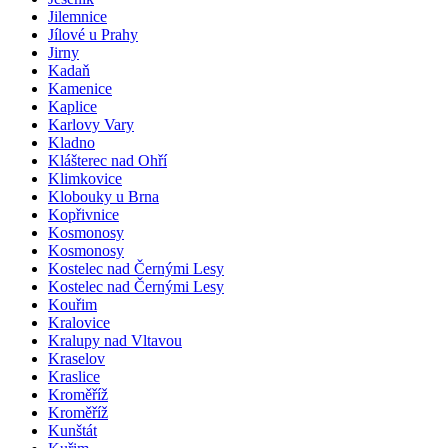
Jilemnice
Jílové u Prahy
Jirny
Kadaň
Kamenice
Kaplice
Karlovy Vary
Kladno
Klášterec nad Ohří
Klimkovice
Klobouky u Brna
Kopřivnice
Kosmonosy
Kosmonosy
Kostelec nad Černými Lesy
Kostelec nad Černými Lesy
Kouřim
Kralovice
Kralupy nad Vltavou
Kraselov
Kraslice
Kroměříž
Kroměříž
Kunštát