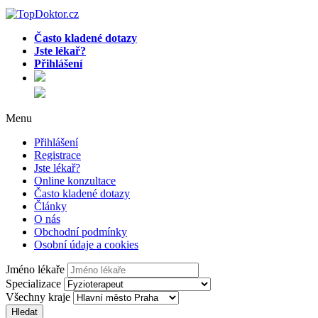
Často kladené dotazy
Jste lékař?
Přihlášení
Menu
Přihlášení
Registrace
Jste lékař?
Online konzultace
Často kladené dotazy
Články
O nás
Obchodní podmínky
Osobní údaje a cookies
Jméno lékaře
Specializace
Všechny kraje
Hledat