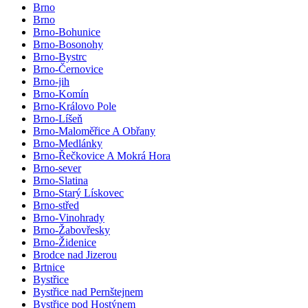
Brno
Brno
Brno-Bohunice
Brno-Bosonohy
Brno-Bystrc
Brno-Černovice
Brno-jih
Brno-Komín
Brno-Královo Pole
Brno-Líšeň
Brno-Maloměřice A Obřany
Brno-Medlánky
Brno-Řečkovice A Mokrá Hora
Brno-sever
Brno-Slatina
Brno-Starý Lískovec
Brno-střed
Brno-Vinohrady
Brno-Žabovřesky
Brno-Židenice
Brodce nad Jizerou
Brtnice
Bystřice
Bystřice nad Pernštejnem
Bystřice pod Hostýnem