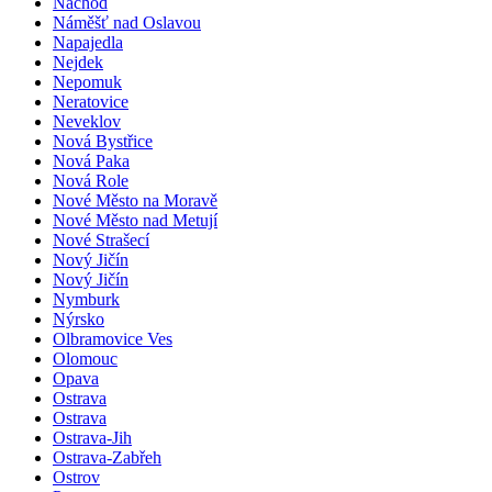
Náchod
Náměšť nad Oslavou
Napajedla
Nejdek
Nepomuk
Neratovice
Neveklov
Nová Bystřice
Nová Paka
Nová Role
Nové Město na Moravě
Nové Město nad Metují
Nové Strašecí
Nový Jičín
Nový Jičín
Nymburk
Nýrsko
Olbramovice Ves
Olomouc
Opava
Ostrava
Ostrava
Ostrava-Jih
Ostrava-Zabřeh
Ostrov