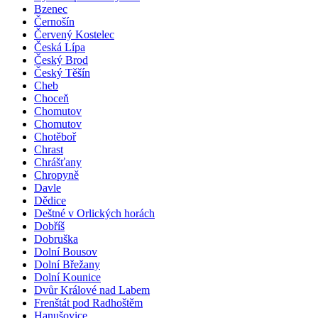
Bzenec
Černošín
Červený Kostelec
Česká Lípa
Český Brod
Český Těšín
Cheb
Choceň
Chomutov
Chomutov
Chotěboř
Chrast
Chrášťany
Chropyně
Davle
Dědice
Deštné v Orlických horách
Dobříš
Dobruška
Dolní Bousov
Dolní Břežany
Dolní Kounice
Dvůr Králové nad Labem
Frenštát pod Radhoštěm
Hanušovice