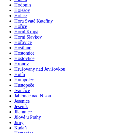
Hodonín
Holešov
Holice
Hora Svaté Kateřiny
Hořice
Horní Krupá
Horní Slavkov
Hořovice
Hostinné
Hostomice
Hostovlice
Hronov
Hrušovany nad Jevišovkou
Hulín
Humpolec
Hustopeče
Ivančice
Jablonec nad Nisou
Jesenice
Jeseník
Jilemnice
Jílové u Prahy
Jirny
Kadaň