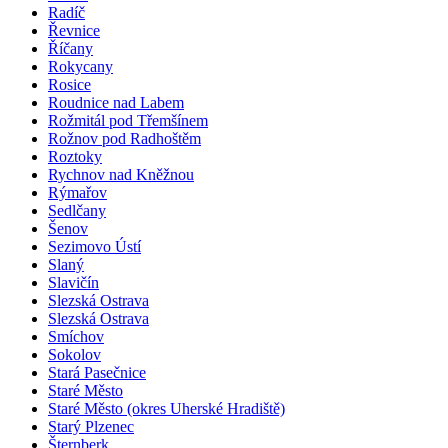
Radíč
Řevnice
Říčany
Rokycany
Rosice
Roudnice nad Labem
Rožmitál pod Třemšínem
Rožnov pod Radhoštěm
Roztoky
Rychnov nad Kněžnou
Rýmařov
Sedlčany
Šenov
Sezimovo Ústí
Slaný
Slavičín
Slezská Ostrava
Slezská Ostrava
Smíchov
Sokolov
Stará Pasečnice
Staré Město
Staré Město (okres Uherské Hradiště)
Starý Plzenec
Šternberk