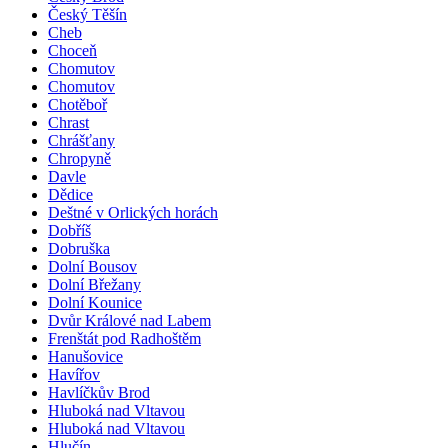
Český Těšín
Cheb
Choceň
Chomutov
Chomutov
Chotěboř
Chrast
Chrášťany
Chropyně
Davle
Dědice
Deštné v Orlických horách
Dobříš
Dobruška
Dolní Bousov
Dolní Břežany
Dolní Kounice
Dvůr Králové nad Labem
Frenštát pod Radhoštěm
Hanušovice
Havířov
Havlíčkův Brod
Hluboká nad Vltavou
Hluboká nad Vltavou
Hlučín