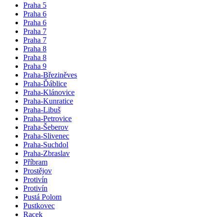
Praha 5
Praha 6
Praha 6
Praha 7
Praha 7
Praha 8
Praha 8
Praha 9
Praha-Březiněves
Praha-Ďáblice
Praha-Klánovice
Praha-Kunratice
Praha-Libuš
Praha-Petrovice
Praha-Šeberov
Praha-Slivenec
Praha-Suchdol
Praha-Zbraslav
Příbram
Prostějov
Protivín
Protivín
Pustá Polom
Pustkovec
Racek