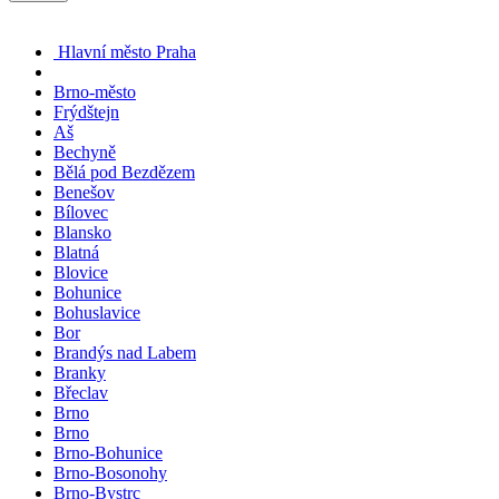
Hlavní město Praha
Brno-město
Frýdštejn
Aš
Bechyně
Bělá pod Bezdězem
Benešov
Bílovec
Blansko
Blatná
Blovice
Bohunice
Bohuslavice
Bor
Brandýs nad Labem
Branky
Břeclav
Brno
Brno
Brno-Bohunice
Brno-Bosonohy
Brno-Bystrc