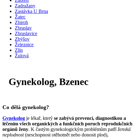
Zábřeh
Zadražany
Zastávka U Brna
Žatec
Zbiroh
Zbraslav
Zbraslavice
Zbýšov
Železnice
Zlín
Žulová
Gynekolog, Bzenec
Co dělá gynekolog?
Gynekolog
je lékař, který
se zabývá prevencí, diagnostikou a
léčením všech organických a funkčních poruch reprodukčních
orgánů ženy
. K častým gynekologickým problémům patří
ženská
neplodnost
(neschopnost otěhotnět nebo donosit plod),