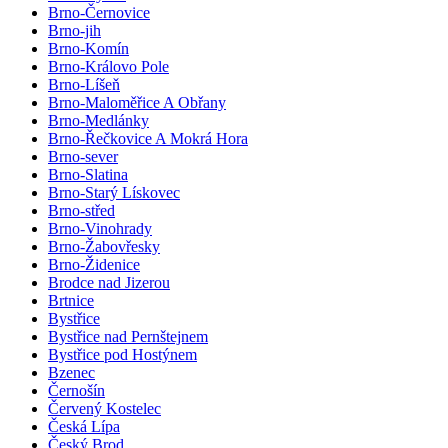
Brno-Černovice
Brno-jih
Brno-Komín
Brno-Královo Pole
Brno-Líšeň
Brno-Maloměřice A Obřany
Brno-Medlánky
Brno-Řečkovice A Mokrá Hora
Brno-sever
Brno-Slatina
Brno-Starý Lískovec
Brno-střed
Brno-Vinohrady
Brno-Žabovřesky
Brno-Židenice
Brodce nad Jizerou
Brtnice
Bystřice
Bystřice nad Pernštejnem
Bystřice pod Hostýnem
Bzenec
Černošín
Červený Kostelec
Česká Lípa
Český Brod