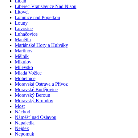
Libáň
Liberec-Vratislavice Nad Nisou
Litovel
Lomnice nad Popelkou
Louny
Lovosice
Luhačovice
Manětín
Mariánské Hory a Hulváky
Martinov
Mělník
Mikulov
Milevsko
Mladá Vožice
Mohelnice
Moravská Ostrava a Přívoz
Moravské Budějovice
Moravský Beroun
Moravský Krumlov
Most
Náchod
Náměšť nad Oslavou
Napajedla
Nejdek
Nepomuk