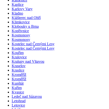
Kamenice
Kaplice
Karlovy Vary
Kladno
Klášterec nad Ohří
Klimkovice
Klobouky u Brna
Kopřivnice
Kosmonosy
Kosmonosy
Kostelec nad Černými Lesy
Kostelec nad Černými Lesy
Kouřim
Kralovice
Kralupy nad Vltavou
Kraselov
Kraslice
Kroměříž
Kroměříž
Kunštát
Kuřim
Kvasice
Ledeč nad Sázavou
Letohrad
Letovice