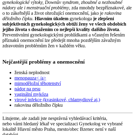
gynekologické výtoky, Downův syndrom, zhoubné a nezhoubné
nádory ale i menstruační problémy
, zda mnohdy bezpříznakové, ale
o to zákeřnější a život ohrožující onemocnění, jako je
rakovina
děložního čípku
.
Hlavním úkolem
gynekologa
je zlepšení
subjektivních gynekologických obtíží ženy ve všech obdobích
jejího života s dosažením co nejlepší kvality dalšího života
.
Preventivními gynekologickými prohlídkami a včasným řešením
příznaků onemocnění lze předejít mnoha pozdějším závažným
zdravotním problémům žen v každém věku.
Nejčastější problémy a onemocnění
ženská neplodnost
menopauza< /a>
mimoděložní těhotenství
nádor na prsu
vaginální mykóza
virové infekce (kvasinkové, chlamydiové aj.)
rakovina děložního čípku
Litujeme, ale zadali jste nesprávná vyhledávací kritéria,
nebo vámi hledaný lékař ve specializaci Gynekolog ve vybrané
lokalitě Hlavní město Praha, mesto/obec Bzenec není v naší
databázi.