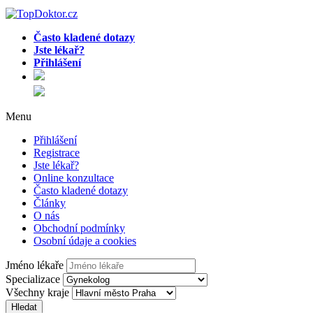
Často kladené dotazy
Jste lékař?
Přihlášení
Menu
Přihlášení
Registrace
Jste lékař?
Online konzultace
Často kladené dotazy
Články
O nás
Obchodní podmínky
Osobní údaje a cookies
Jméno lékaře
Specializace
Všechny kraje
Hledat