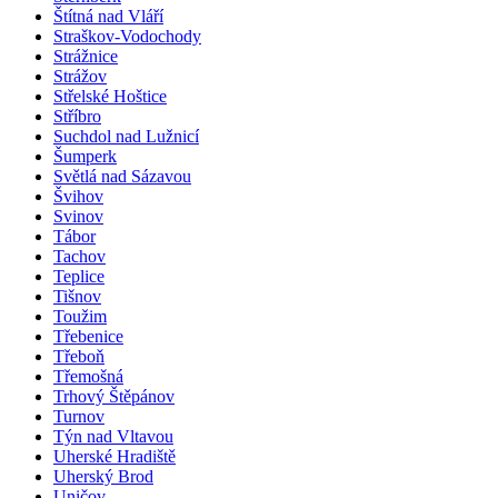
Štítná nad Vláří
Straškov-Vodochody
Strážnice
Strážov
Střelské Hoštice
Stříbro
Suchdol nad Lužnicí
Šumperk
Světlá nad Sázavou
Švihov
Svinov
Tábor
Tachov
Teplice
Tišnov
Toužim
Třebenice
Třeboň
Třemošná
Trhový Štěpánov
Turnov
Týn nad Vltavou
Uherské Hradiště
Uherský Brod
Uničov