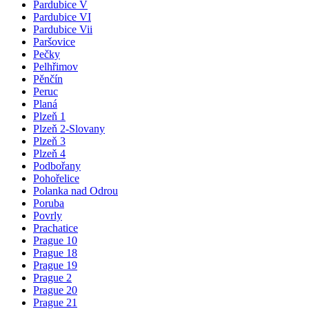
Pardubice V
Pardubice VI
Pardubice Vii
Paršovice
Pečky
Pelhřimov
Pěnčín
Peruc
Planá
Plzeň 1
Plzeň 2-Slovany
Plzeň 3
Plzeň 4
Podbořany
Pohořelice
Polanka nad Odrou
Poruba
Povrly
Prachatice
Prague 10
Prague 18
Prague 19
Prague 2
Prague 20
Prague 21