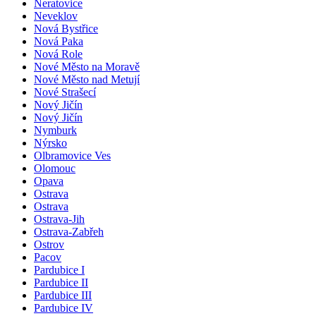
Neratovice
Neveklov
Nová Bystřice
Nová Paka
Nová Role
Nové Město na Moravě
Nové Město nad Metují
Nové Strašecí
Nový Jičín
Nový Jičín
Nymburk
Nýrsko
Olbramovice Ves
Olomouc
Opava
Ostrava
Ostrava
Ostrava-Jih
Ostrava-Zabřeh
Ostrov
Pacov
Pardubice I
Pardubice II
Pardubice III
Pardubice IV