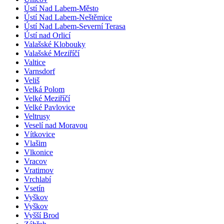
Ústí Nad Labem-Město
Ústí Nad Labem-Neštěmice
Ústí Nad Labem-Severní Terasa
Ústí nad Orlicí
Valašské Klobouky
Valašské Meziříčí
Valtice
Varnsdorf
Veliš
Velká Polom
Velké Meziříčí
Velké Pavlovice
Veltrusy
Veselí nad Moravou
Vítkovice
Vlašim
Vlkonice
Vracov
Vratimov
Vrchlabí
Vsetín
Vyškov
Vyškov
Vyšší Brod