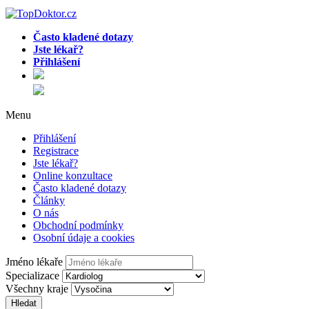
Často kladené dotazy
Jste lékař?
Přihlášení
Menu
Přihlášení
Registrace
Jste lékař?
Online konzultace
Často kladené dotazy
Články
O nás
Obchodní podmínky
Osobní údaje a cookies
Jméno lékaře
Specializace
Všechny kraje
Hledat