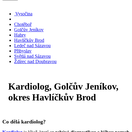
Vysočina
Chotěboř
Golčův Jeníkov
Habry
Havlíčkův Brod
Ledeč nad Sázavou
Přibyslav
Světlá nad Sázavou
Ždírec nad Doubravou
Kardiolog, Golčův Jeníkov,
okres Havlíčkův Brod
Co dělá kardiolog?