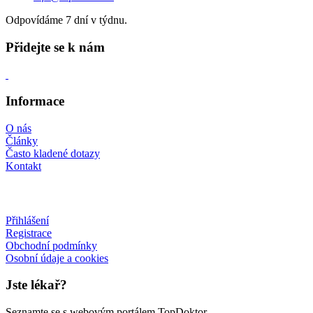
Odpovídáme 7 dní v týdnu.
Přidejte se k nám
Informace
O nás
Články
Často kladené dotazy
Kontakt
Přihlášení
Registrace
Obchodní podmínky
Osobní údaje a cookies
Jste lékař?
Seznamte se s webovým portálem TopDoktor