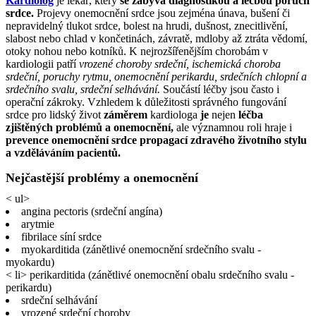
Kardiolog
je lékař, který
se zabývá diagnostikou a léčbou poruch
srdce.
Projevy onemocnění srdce jsou zejména únava, bušení či
nepravidelný tlukot srdce, bolest na hrudi, dušnost, znecitlivění,
slabost nebo chlad v končetinách, závratě, mdloby až ztráta vědomí,
otoky nohou nebo kotníků. K nejrozšířenějším chorobám v
kardiologii patří
vrozené choroby srdeční, ischemická choroba
srdeční, poruchy rytmu, onemocnění perikardu, srdečních chlopní a
srdečního svalu, srdeční selhávání.
Součástí léčby jsou často i
operační zákroky. Vzhledem k důležitosti správného fungování
srdce pro lidský život
záměrem
kardiologa
je
nejen
léčba
zjištěných problémů a onemocnění,
ale významnou roli hraje i
prevence onemocnění srdce propagací zdravého životního stylu
a vzděláváním pacientů.
Nejčastější problémy a onemocnění
< ul>
angina pectoris (srdeční angína)
arytmie
fibrilace síní srdce
myokarditida (zánětlivé onemocnění srdečního svalu -
myokardu)
< li> perikarditida (zánětlivé onemocnění obalu srdečního svalu -
perikardu)
srdeční selhávání
vrozené srdeční choroby