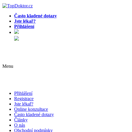
Často kladené dotazy
Jste lékař?
Přihlášení
Menu
Přihlášení
Registrace
Jste lékař?
Online konzultace
Často kladené dotazy
Články
O nás
Obchodní podmínky