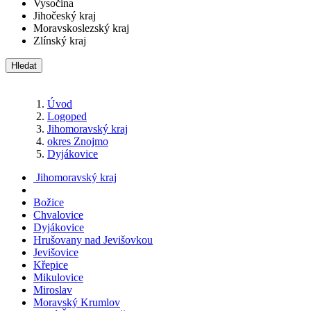
Vysočina
Jihočeský kraj
Moravskoslezský kraj
Zlínský kraj
Hledat
Úvod
Logoped
Jihomoravský kraj
okres Znojmo
Dyjákovice
Jihomoravský kraj
Božice
Chvalovice
Dyjákovice
Hrušovany nad Jevišovkou
Jevišovice
Křepice
Mikulovice
Miroslav
Moravský Krumlov