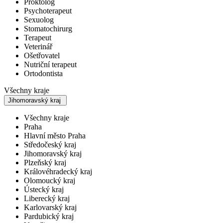
Proktolog
Psychoterapeut
Sexuolog
Stomatochirurg
Terapeut
Veterinář
Ošetřovatel
Nutriční terapeut
Ortodontista
Všechny kraje
Jihomoravský kraj
Všechny kraje
Praha
Hlavní město Praha
Středočeský kraj
Jihomoravský kraj
Plzeňský kraj
Královéhradecký kraj
Olomoucký kraj
Ústecký kraj
Liberecký kraj
Karlovarský kraj
Pardubický kraj