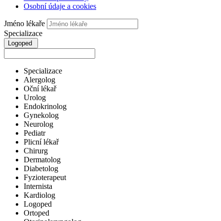
Osobní údaje a cookies
Jméno lékaře
Specializace
Logoped
Specializace
Alergolog
Oční lékař
Urolog
Endokrinolog
Gynekolog
Neurolog
Pediatr
Plicní lékař
Chirurg
Dermatolog
Diabetolog
Fyzioterapeut
Internista
Kardiolog
Logoped
Ortoped