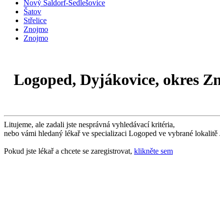
Nový Šaldorf-Sedlešovice
Šatov
Střelice
Znojmo
Znojmo
Logoped, Dyjákovice, okres Z
Litujeme, ale zadali jste nesprávná vyhledávací kritéria,
nebo vámi hledaný lékař ve specializaci Logoped ve vybrané lokalitě
Pokud jste lékař a chcete se zaregistrovat,
klikněte sem