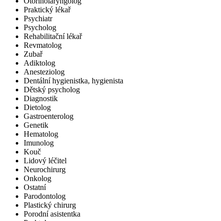
Otorinolaryngolog
Praktický lékař
Psychiatr
Psycholog
Rehabilitační lékař
Revmatolog
Zubař
Adiktolog
Anesteziolog
Dentální hygienistka, hygienista
Dětský psycholog
Diagnostik
Dietolog
Gastroenterolog
Genetik
Hematolog
Imunolog
Kouč
Lidový léčitel
Neurochirurg
Onkolog
Ostatní
Parodontolog
Plastický chirurg
Porodní asistentka