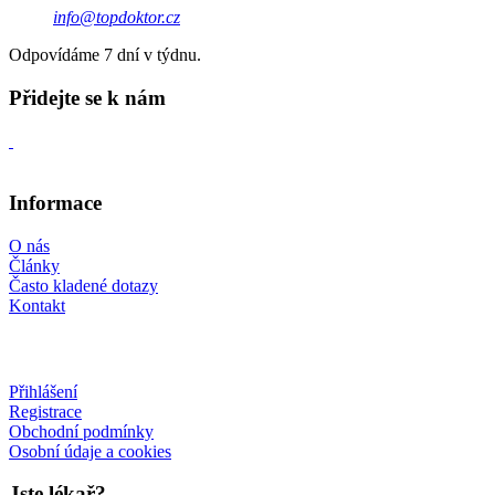
info@topdoktor.cz
Odpovídáme 7 dní v týdnu.
Přidejte se k nám
Informace
O nás
Články
Často kladené dotazy
Kontakt
Přihlášení
Registrace
Obchodní podmínky
Osobní údaje a cookies
Jste lékař?