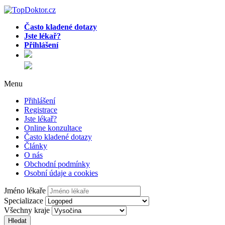
Často kladené dotazy
Jste lékař?
Přihlášení
Menu
Přihlášení
Registrace
Jste lékař?
Online konzultace
Často kladené dotazy
Články
O nás
Obchodní podmínky
Osobní údaje a cookies
Jméno lékaře
Specializace
Všechny kraje
Hledat