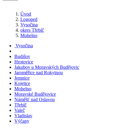
Úvod
Logoped
Vysočina
okres Třebíč
Mohelno
Vysočina
Budišov
Hrotovice
Jakubov u Moravských Budějovic
Jaroměřice nad Rokytnou
Jemnice
Kojetice
Mohelno
Moravské Budějovice
Náměšť nad Oslavou
Třebíč
Valeč
Vladislav
Výčapy