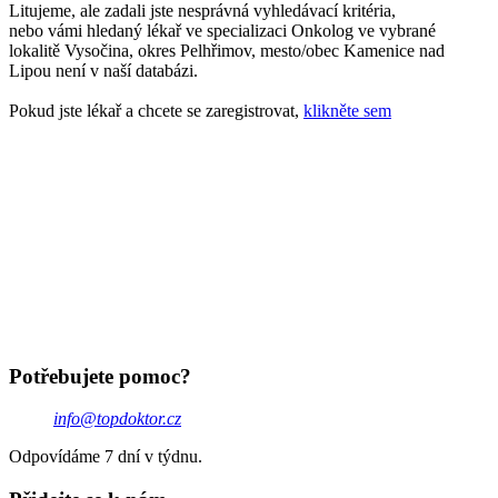
Litujeme, ale zadali jste nesprávná vyhledávací kritéria,
nebo vámi hledaný lékař ve specializaci Onkolog ve vybrané
lokalitě Vysočina, okres Pelhřimov, mesto/obec Kamenice nad
Lipou není v naší databázi.
Pokud jste lékař a chcete se zaregistrovat,
klikněte sem
Potřebujete pomoc?
info@topdoktor.cz
Odpovídáme 7 dní v týdnu.