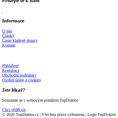
Přidejte se k nám
Informace
O nás
Články
Často kladené dotazy
Kontakt
Přihlášení
Registrace
Obchodní podmínky
Osobní údaje a cookies
Jste lékař?
Seznamte se s webovým portálem TopDoktor
Chci vědět víc
© 2026 TopDoktor.cz | Všechna práva vyhrazena | Logo TopDoktor