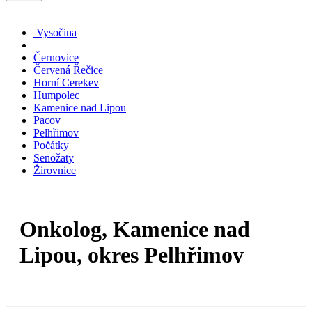
Vysočina
Černovice
Červená Řečice
Horní Cerekev
Humpolec
Kamenice nad Lipou
Pacov
Pelhřimov
Počátky
Senožaty
Žirovnice
Onkolog, Kamenice nad
Lipou, okres Pelhřimov