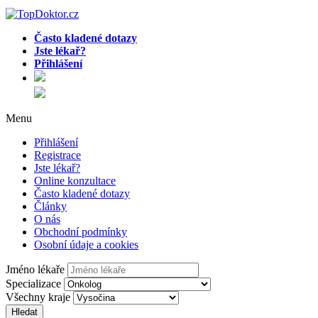
Často kladené dotazy
Jste lékař?
Přihlášení
Menu
Přihlášení
Registrace
Jste lékař?
Online konzultace
Často kladené dotazy
Články
O nás
Obchodní podmínky
Osobní údaje a cookies
Jméno lékaře
Specializace
Všechny kraje
Hledat