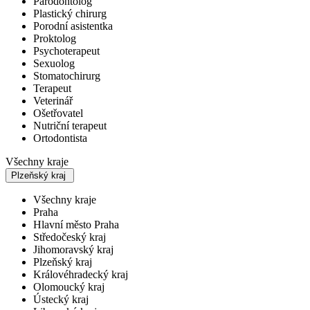
Parodontolog
Plastický chirurg
Porodní asistentka
Proktolog
Psychoterapeut
Sexuolog
Stomatochirurg
Terapeut
Veterinář
Ošetřovatel
Nutriční terapeut
Ortodontista
Všechny kraje
Plzeňský kraj
Všechny kraje
Praha
Hlavní město Praha
Středočeský kraj
Jihomoravský kraj
Plzeňský kraj
Královéhradecký kraj
Olomoucký kraj
Ústecký kraj