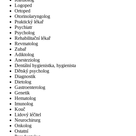
Logoped
Ortoped
Otorinolaryngolog
Praktický lékař
Psychiatr
Psycholog
Rehabilitační lékař
Revmatolog
Zubař
Adiktolog
Anesteziolog
Dentální hygienistka, hygienista
Dětský psycholog
Diagnostik
Dietolog
Gastroenterolog
Genetik
Hematolog
Imunolog
Kouč
Lidový léčitel
Neurochirurg
Onkolog
Ostatní