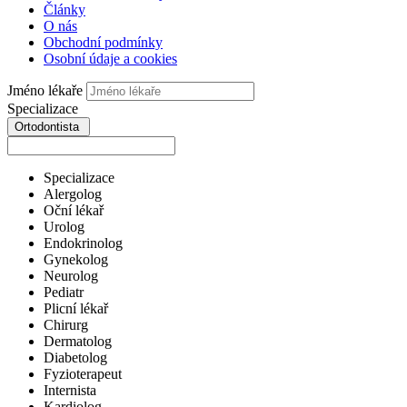
Články
O nás
Obchodní podmínky
Osobní údaje a cookies
Jméno lékaře
Specializace
Ortodontista
Specializace
Alergolog
Oční lékař
Urolog
Endokrinolog
Gynekolog
Neurolog
Pediatr
Plicní lékař
Chirurg
Dermatolog
Diabetolog
Fyzioterapeut
Internista
Kardiolog