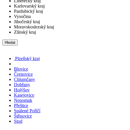
Liberecký kraj
Karlovarský kraj
Pardubický kraj
Vysočina
Jihočeský kraj
Moravskoslezský kraj
Zlínský kraj
Hledat
Plzeňský kraj
Blovice
Černovice
Chlumčany
Dobřany
Holýšov
Kasejovice
Nepomuk
Přeštice
Spálené Poříčí
Štěnovice
Stod