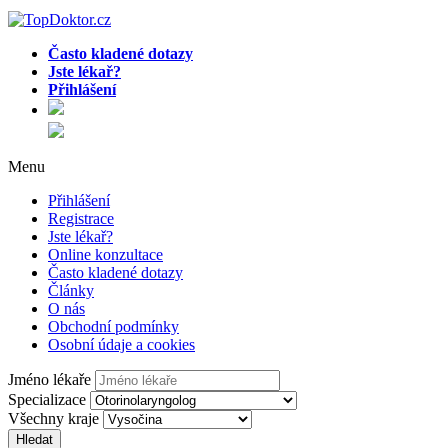
Často kladené dotazy
Jste lékař?
Přihlášení
Menu
Přihlášení
Registrace
Jste lékař?
Online konzultace
Často kladené dotazy
Články
O nás
Obchodní podmínky
Osobní údaje a cookies
Jméno lékaře
Specializace
Všechny kraje
Hledat