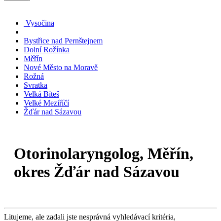
Vysočina
Bystřice nad Pernštejnem
Dolní Rožínka
Měřín
Nové Město na Moravě
Rožná
Svratka
Velká Bíteš
Velké Meziříčí
Žďár nad Sázavou
Otorinolaryngolog, Měřín,
okres Žďár nad Sázavou
Litujeme, ale zadali jste nesprávná vyhledávací kritéria,