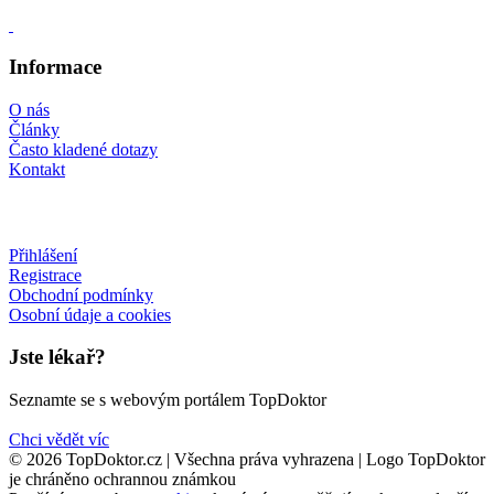
Informace
O nás
Články
Často kladené dotazy
Kontakt
Přihlášení
Registrace
Obchodní podmínky
Osobní údaje a cookies
Jste lékař?
Seznamte se s webovým portálem TopDoktor
Chci vědět víc
© 2026 TopDoktor.cz | Všechna práva vyhrazena | Logo TopDoktor
je chráněno ochrannou známkou