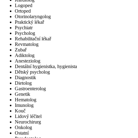
Logoped
Ortoped
Otorinolaryngolog
Praktický lékař
Psychiatr
Psycholog
Rehabilitační lékař
Revmatolog
Zubař
Adiktolog
Anesteziolog
Dentální hygienistka, hygienista
Dětský psycholog
Diagnostik
Dietolog
Gastroenterolog
Genetik
Hematolog
Imunolog
Kouč
Lidový léčitel
Neurochirurg
Onkolog
Ostatní