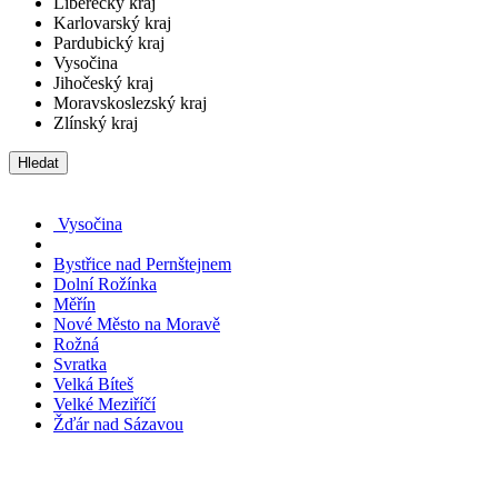
Liberecký kraj
Karlovarský kraj
Pardubický kraj
Vysočina
Jihočeský kraj
Moravskoslezský kraj
Zlínský kraj
Hledat
Vysočina
Bystřice nad Pernštejnem
Dolní Rožínka
Měřín
Nové Město na Moravě
Rožná
Svratka
Velká Bíteš
Velké Meziříčí
Žďár nad Sázavou