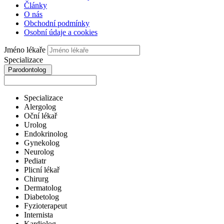
Články
O nás
Obchodní podmínky
Osobní údaje a cookies
Jméno lékaře
Specializace
Parodontolog
Specializace
Alergolog
Oční lékař
Urolog
Endokrinolog
Gynekolog
Neurolog
Pediatr
Plicní lékař
Chirurg
Dermatolog
Diabetolog
Fyzioterapeut
Internista
Kardiolog