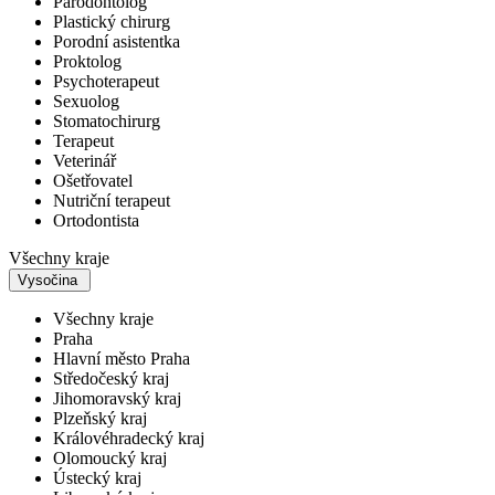
Parodontolog
Plastický chirurg
Porodní asistentka
Proktolog
Psychoterapeut
Sexuolog
Stomatochirurg
Terapeut
Veterinář
Ošetřovatel
Nutriční terapeut
Ortodontista
Všechny kraje
Vysočina
Všechny kraje
Praha
Hlavní město Praha
Středočeský kraj
Jihomoravský kraj
Plzeňský kraj
Královéhradecký kraj
Olomoucký kraj
Ústecký kraj