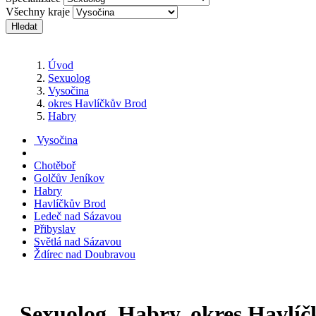
Všechny kraje
Hledat
Úvod
Sexuolog
Vysočina
okres Havlíčkův Brod
Habry
Vysočina
Chotěboř
Golčův Jeníkov
Habry
Havlíčkův Brod
Ledeč nad Sázavou
Přibyslav
Světlá nad Sázavou
Ždírec nad Doubravou
Sexuolog, Habry, okres Havlí