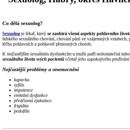
Co dělá sexuolog?
Sexuolog
je lékař, který
se zaobírá všemi aspekty pohlavního život
lidského sexuálního chování, chování párů ve vzájemných vztahech, p
léčba pohlavních a pohlavně přenosných chorob.
K nejčastějším sexuálním dysfunkcím u mužů patří nedostatečná tuh
sexuálního života svých pacientů
včetně jeho uspokojivého prožívání
Nejčastější problémy a onemocnění
kapavka
syfilis
impotence
erektilní dysfunkce
předčasná ejakulace
frigidita
pedofilie