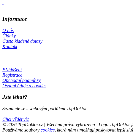
Informace
O nás
Články
Často kladené dotazy
Kontakt
Přihlášení
Registrace
Obchodní podmínky
Osobní údaje a cookies
Jste lékař?
Seznamte se s webovým portálem TopDoktor
Chci vědět víc
© 2026 TopDoktor.cz | Všechna práva vyhrazena | Logo TopDoktor
Používáme soubory
cookies
, která nám umožňují poskytovat lepší slu