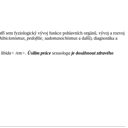
Patří sem fyziologický vývoj funkce pohlavních orgánů, vývoj a rozvoj
ihibicionismus, pedofilie, sadomasochismus
a další), diagnostika a
 libida< /em>.
Úsilím práce
sexuologa
je dosáhnout zdravého