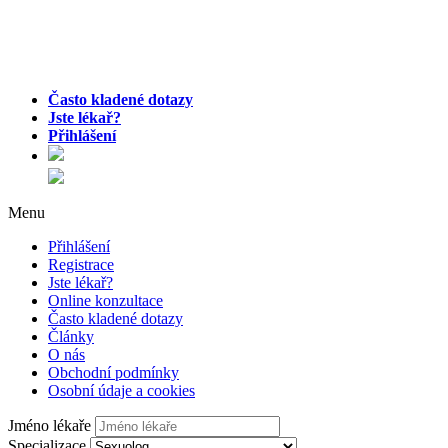
Často kladené dotazy
Jste lékař?
Přihlášení
Menu
Přihlášení
Registrace
Jste lékař?
Online konzultace
Často kladené dotazy
Články
O nás
Obchodní podmínky
Osobní údaje a cookies
Jméno lékaře
Specializace