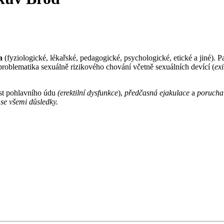
a
(fyziologické, lékařské, pedagogické, psychologické, etické a jiné). 
roblematika sexuálně rizikového chování včetně sexuálních devící (
ex
ost pohlavního údu
(erektilní dysfunkce
),
předčasná ejakulace
a
porucha
 se všemi důsledky.