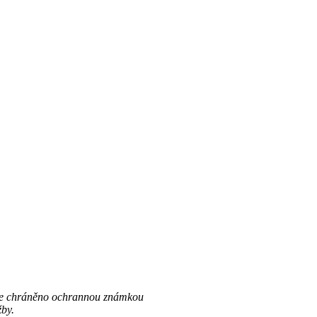
 je chráněno ochrannou známkou
žby.