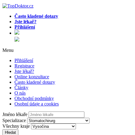
Často kladené dotazy
Jste lékař?
Přihlášení
Menu
Přihlášení
Registrace
Jste lékař?
Online konzultace
Často kladené dotazy
Články
O nás
Obchodní podmínky
Osobní údaje a cookies
Jméno lékaře
Specializace
Všechny kraje
Hledat