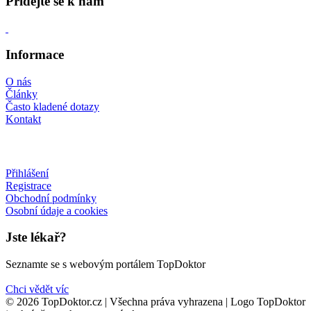
Přidejte se k nám
Informace
O nás
Články
Často kladené dotazy
Kontakt
Přihlášení
Registrace
Obchodní podmínky
Osobní údaje a cookies
Jste lékař?
Seznamte se s webovým portálem TopDoktor
Chci vědět víc
© 2026 TopDoktor.cz | Všechna práva vyhrazena | Logo TopDoktor