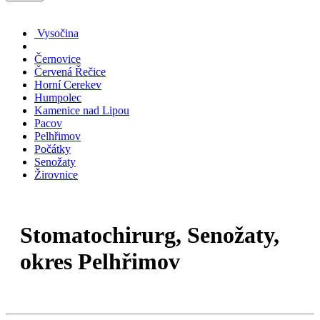
Vysočina
Černovice
Červená Řečice
Horní Cerekev
Humpolec
Kamenice nad Lipou
Pacov
Pelhřimov
Počátky
Senožaty
Žirovnice
Stomatochirurg, Senožaty,
okres Pelhřimov