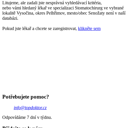
Litujeme, ale zadali jste nesprávná vyhledávací kritéria,
nebo vámi hledaný lékař ve specializaci Stomatochirurg ve vybrané
lokalitě Vysočina, okres Pelhřimov, mesto/obec Senožaty není v naší
databázi.
Pokud jste lékař a chcete se zaregistrovat,
klikněte sem
Potřebujete pomoc?
info@topdoktor.cz
Odpovídáme 7 dní v týdnu.