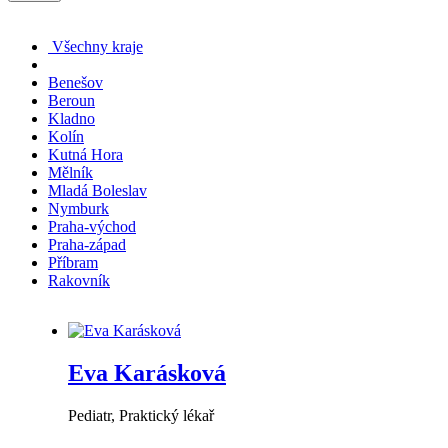
Všechny kraje
Benešov
Beroun
Kladno
Kolín
Kutná Hora
Mělník
Mladá Boleslav
Nymburk
Praha-východ
Praha-západ
Příbram
Rakovník
Eva Karásková
Pediatr, Praktický lékař