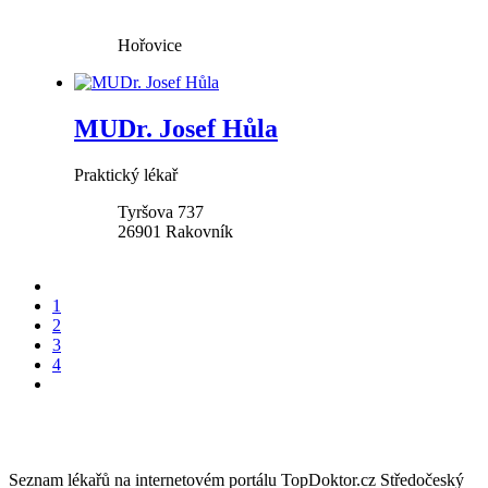
Hořovice
MUDr. Josef Hůla
Praktický lékař
Tyršova 737
26901
Rakovník
1
2
3
4
Seznam lékařů na internetovém portálu TopDoktor.cz Středočeský