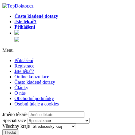
Často kladené dotazy
Jste lékař?
Přihlášení
Menu
Přihlášení
Registrace
Jste lékař?
Online konzultace
Často kladené dotazy
Články
O nás
Obchodní podmínky
Osobní údaje a cookies
Jméno lékaře
Specializace
Všechny kraje
Hledat