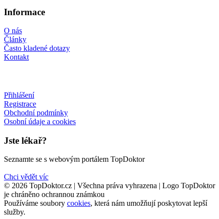
Informace
O nás
Články
Často kladené dotazy
Kontakt
Přihlášení
Registrace
Obchodní podmínky
Osobní údaje a cookies
Jste lékař?
Seznamte se s webovým portálem TopDoktor
Chci vědět víc
© 2026 TopDoktor.cz | Všechna práva vyhrazena | Logo TopDoktor
je chráněno ochrannou známkou
Používáme soubory
cookies
, která nám umožňují poskytovat lepší
služby.