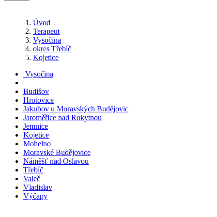
Úvod
Terapeut
Vysočina
okres Třebíč
Kojetice
Vysočina
Budišov
Hrotovice
Jakubov u Moravských Budějovic
Jaroměřice nad Rokytnou
Jemnice
Kojetice
Mohelno
Moravské Budějovice
Náměšť nad Oslavou
Třebíč
Valeč
Vladislav
Výčapy