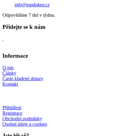
info@topdoktor.cz
Odpovídáme 7 dní v týdnu.
Přidejte se k nám
Informace
O nás
Články
Často kladené dotazy
Kontakt
Přihlášení
Registrace
Obchodní podmínky
Osobní údaje a cookies
Jste lékař?