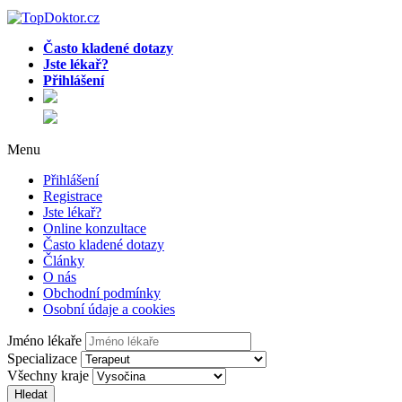
Často kladené dotazy
Jste lékař?
Přihlášení
Menu
Přihlášení
Registrace
Jste lékař?
Online konzultace
Často kladené dotazy
Články
O nás
Obchodní podmínky
Osobní údaje a cookies
Jméno lékaře
Specializace
Všechny kraje
Hledat