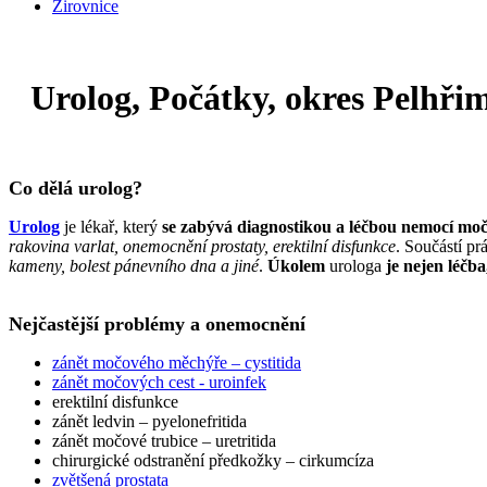
Žirovnice
Urolog, Počátky, okres Pelhři
Co dělá urolog?
Urolog
je lékař, který
se zabývá diagnostikou a léčbou nemocí mo
rakovina varlat, onemocnění prostaty, erektilní disfunkce
. Součástí pr
kameny, bolest pánevního dna a jiné
.
Úkolem
urologa
je nejen léčb
Nejčastější problémy a onemocnění
zánět močového měchýře – cystitida
zánět močových cest - uroinfek
erektilní disfunkce
zánět ledvin – pyelonefritida
zánět močové trubice – uretritida
chirurgické odstranění předkožky – cirkumcíza
zvětšená prostata