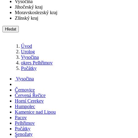
Vysočina
Jihočeský kraj
Moravskoslezský kraj
Zlínský kraj
Hledat
Úvod
Urolog
Vysočina
okres Pelhřimov
Počátky
Vysočina
Černovice
Červená Řečice
Horní Cerekev
Humpolec
Kamenice nad Lipou
Pacov
Pelhřimov
Počátky
Senožaty