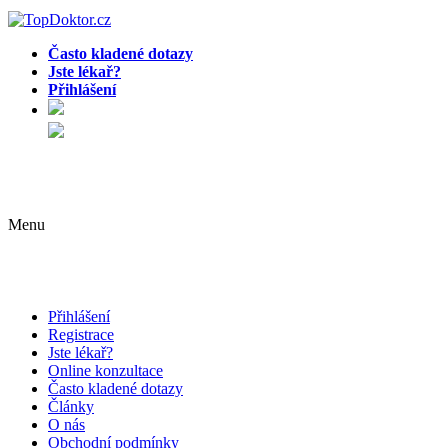
Často kladené dotazy
Jste lékař?
Přihlášení
Menu
Přihlášení
Registrace
Jste lékař?
Online konzultace
Často kladené dotazy
Články
O nás
Obchodní podmínky