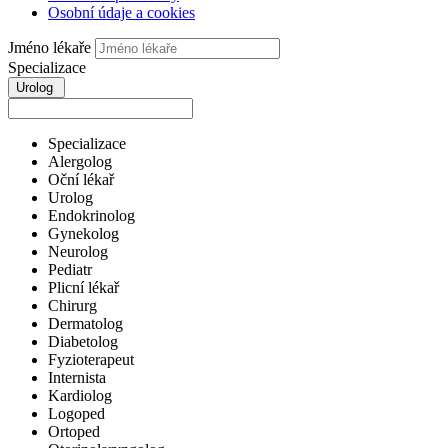
Osobní údaje a cookies
Jméno lékaře
Specializace
Urolog
Specializace
Alergolog
Oční lékař
Urolog
Endokrinolog
Gynekolog
Neurolog
Pediatr
Plicní lékař
Chirurg
Dermatolog
Diabetolog
Fyzioterapeut
Internista
Kardiolog
Logoped
Ortoped