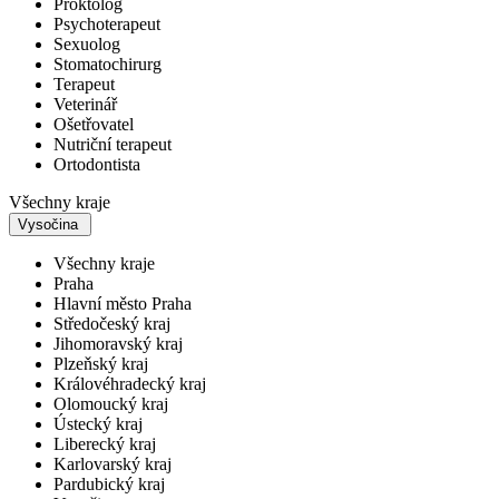
Proktolog
Psychoterapeut
Sexuolog
Stomatochirurg
Terapeut
Veterinář
Ošetřovatel
Nutriční terapeut
Ortodontista
Všechny kraje
Vysočina
Všechny kraje
Praha
Hlavní město Praha
Středočeský kraj
Jihomoravský kraj
Plzeňský kraj
Královéhradecký kraj
Olomoucký kraj
Ústecký kraj
Liberecký kraj
Karlovarský kraj
Pardubický kraj