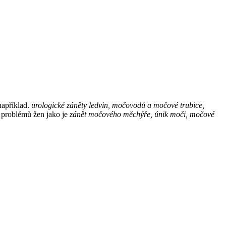
například.
urologické záněty ledvin, močovodů a močové trubice,
í problémů žen jako je
zánět močového měchýře, únik moči, močové