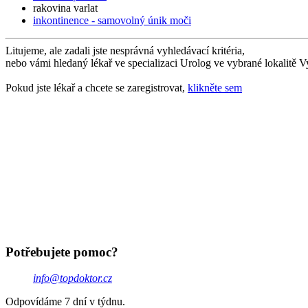
rakovina varlat
inkontinence - samovolný únik moči
Litujeme, ale zadali jste nesprávná vyhledávací kritéria,
nebo vámi hledaný lékař ve specializaci Urolog ve vybrané lokalitě V
Pokud jste lékař a chcete se zaregistrovat,
klikněte sem
Potřebujete pomoc?
info@topdoktor.cz
Odpovídáme 7 dní v týdnu.