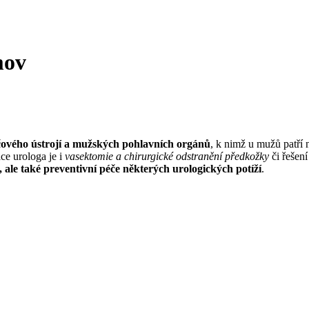
mov
čového ústrojí a mužských pohlavních orgánů
, k nimž u mužů patří 
áce urologa je i
vasektomie a chirurgické odstranění předkožky
či řešen
a, ale také preventivní péče některých urologických potíží
.