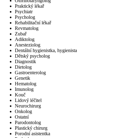
Otorinolaryngolog
Praktický lékař
Psychiatr
Psycholog
Rehabilitační lékař
Revmatolog
Zubař
Adiktolog
Anesteziolog
Dentální hygienistka, hygienista
Dětský psycholog
Diagnostik
Dietolog
Gastroenterolog
Genetik
Hematolog
Imunolog
Kouč
Lidový léčitel
Neurochirurg
Onkolog
Ostatní
Parodontolog
Plastický chirurg
Porodní asistentka