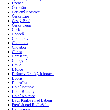
Bzenec
Černošín
Červený Kostelec
Česká Lípa
Český Brod
Český Těšín
Cheb
Choceň
Chomutov
Chomutov
Chotěboř
Chrast
Chrášťany
Chropyně
Davle
Dědice
Deštné v Orlických horách
Dobříš
Dobruška
Dolní Bousov
Dolní Břežany
Dolní Kounice
Dvůr Králové nad Labem
Frenštát pod Radhoštěm
Hanušovice