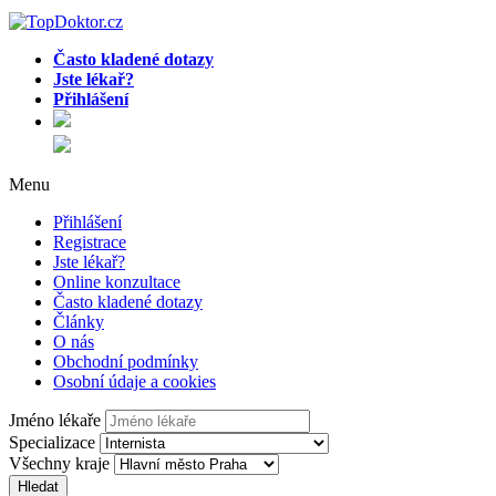
Často kladené dotazy
Jste lékař?
Přihlášení
Menu
Přihlášení
Registrace
Jste lékař?
Online konzultace
Často kladené dotazy
Články
O nás
Obchodní podmínky
Osobní údaje a cookies
Jméno lékaře
Specializace
Všechny kraje
Hledat