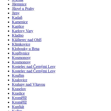
Jilemnice
Jílové u Prahy
Jirny
Kadaň
Kamenice
Kaplice
Karlovy Vary
Kladno
Klášterec nad Ohří
Klimkovice
Klobouky u Brna
Kopřivnice
Kosmonosy
Kosmonosy
Kostelec nad Černými Lesy
Kostelec nad Černými Lesy
Kouřim
Kralovice
Kralupy nad Vltavou
Kraselov
Kraslice
Kroměříž
Kroměříž
Kunštát