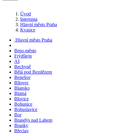
Úvod
Internista
Hlavní město Praha
Kvasice
Hlavní město Praha
Brno-město
Frýdštejn
Aš
Bechyně
Bělá pod Bezdězem
Benešov
Bílovec
Blansko
Blatná
Blovice
Bohunice
Bohuslavice
Bor
Brandýs nad Labem
Branky
Břeclav