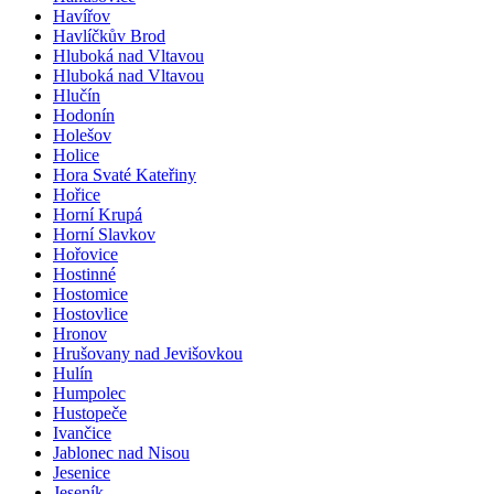
Havířov
Havlíčkův Brod
Hluboká nad Vltavou
Hluboká nad Vltavou
Hlučín
Hodonín
Holešov
Holice
Hora Svaté Kateřiny
Hořice
Horní Krupá
Horní Slavkov
Hořovice
Hostinné
Hostomice
Hostovlice
Hronov
Hrušovany nad Jevišovkou
Hulín
Humpolec
Hustopeče
Ivančice
Jablonec nad Nisou
Jesenice
Jeseník