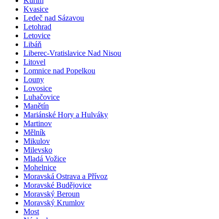
Kuřim
Kvasice
Ledeč nad Sázavou
Letohrad
Letovice
Libáň
Liberec-Vratislavice Nad Nisou
Litovel
Lomnice nad Popelkou
Louny
Lovosice
Luhačovice
Manětín
Mariánské Hory a Hulváky
Martinov
Mělník
Mikulov
Milevsko
Mladá Vožice
Mohelnice
Moravská Ostrava a Přívoz
Moravské Budějovice
Moravský Beroun
Moravský Krumlov
Most