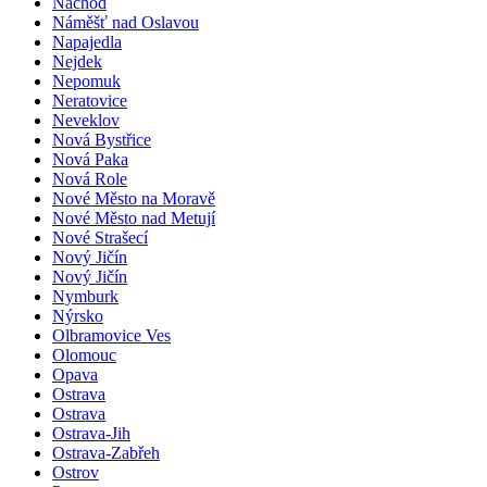
Náchod
Náměšť nad Oslavou
Napajedla
Nejdek
Nepomuk
Neratovice
Neveklov
Nová Bystřice
Nová Paka
Nová Role
Nové Město na Moravě
Nové Město nad Metují
Nové Strašecí
Nový Jičín
Nový Jičín
Nymburk
Nýrsko
Olbramovice Ves
Olomouc
Opava
Ostrava
Ostrava
Ostrava-Jih
Ostrava-Zabřeh
Ostrov