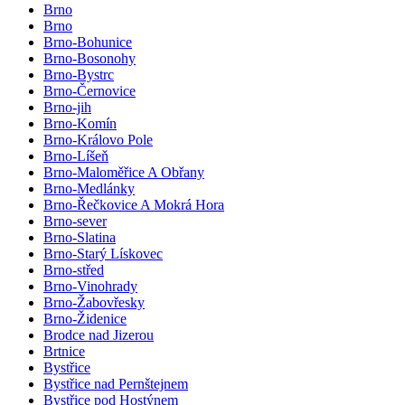
Brno
Brno
Brno-Bohunice
Brno-Bosonohy
Brno-Bystrc
Brno-Černovice
Brno-jih
Brno-Komín
Brno-Královo Pole
Brno-Líšeň
Brno-Maloměřice A Obřany
Brno-Medlánky
Brno-Řečkovice A Mokrá Hora
Brno-sever
Brno-Slatina
Brno-Starý Lískovec
Brno-střed
Brno-Vinohrady
Brno-Žabovřesky
Brno-Židenice
Brodce nad Jizerou
Brtnice
Bystřice
Bystřice nad Pernštejnem
Bystřice pod Hostýnem