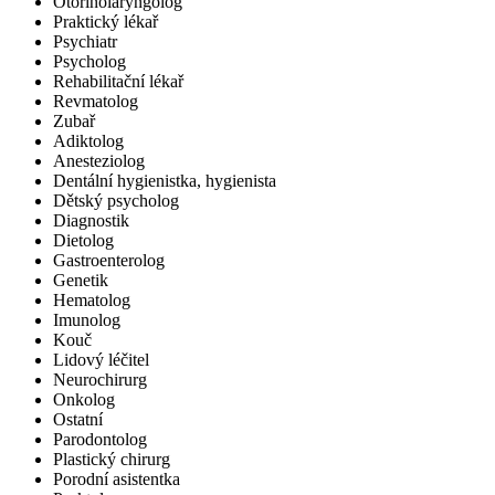
Otorinolaryngolog
Praktický lékař
Psychiatr
Psycholog
Rehabilitační lékař
Revmatolog
Zubař
Adiktolog
Anesteziolog
Dentální hygienistka, hygienista
Dětský psycholog
Diagnostik
Dietolog
Gastroenterolog
Genetik
Hematolog
Imunolog
Kouč
Lidový léčitel
Neurochirurg
Onkolog
Ostatní
Parodontolog
Plastický chirurg
Porodní asistentka