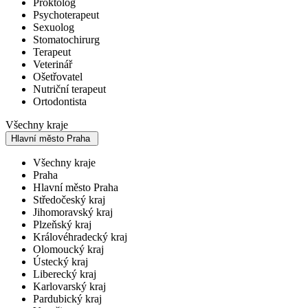
Proktolog
Psychoterapeut
Sexuolog
Stomatochirurg
Terapeut
Veterinář
Ošetřovatel
Nutriční terapeut
Ortodontista
Všechny kraje
Hlavní město Praha
Všechny kraje
Praha
Hlavní město Praha
Středočeský kraj
Jihomoravský kraj
Plzeňský kraj
Královéhradecký kraj
Olomoucký kraj
Ústecký kraj
Liberecký kraj
Karlovarský kraj
Pardubický kraj