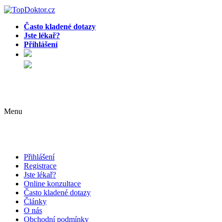
Často kladené dotazy
Jste lékař?
Přihlášení
Menu
Přihlášení
Registrace
Jste lékař?
Online konzultace
Často kladené dotazy
Články
O nás
Obchodní podmínky