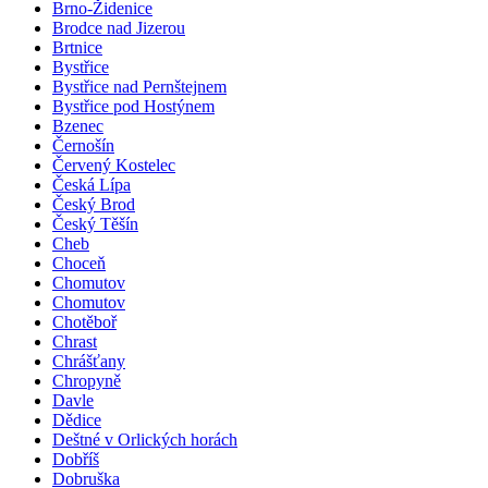
Brno-Židenice
Brodce nad Jizerou
Brtnice
Bystřice
Bystřice nad Pernštejnem
Bystřice pod Hostýnem
Bzenec
Černošín
Červený Kostelec
Česká Lípa
Český Brod
Český Těšín
Cheb
Choceň
Chomutov
Chomutov
Chotěboř
Chrast
Chrášťany
Chropyně
Davle
Dědice
Deštné v Orlických horách
Dobříš
Dobruška