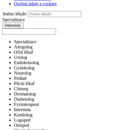
Osobní údaje a cookies
Jméno lékaře
Specializace
Internista
Specializace
Alergolog
Oční lékař
Urolog
Endokrinolog
Gynekolog
Neurolog
Pediatr
Plicní lékař
Chirurg
Dermatolog
Diabetolog
Fyzioterapeut
Internista
Kardiolog
Logoped
Ortoped