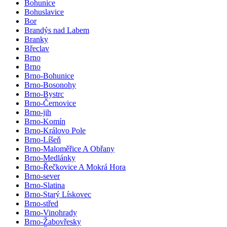
Bohunice
Bohuslavice
Bor
Brandýs nad Labem
Branky
Břeclav
Brno
Brno
Brno-Bohunice
Brno-Bosonohy
Brno-Bystrc
Brno-Černovice
Brno-jih
Brno-Komín
Brno-Královo Pole
Brno-Líšeň
Brno-Maloměřice A Obřany
Brno-Medlánky
Brno-Řečkovice A Mokrá Hora
Brno-sever
Brno-Slatina
Brno-Starý Lískovec
Brno-střed
Brno-Vinohrady
Brno-Žabovřesky