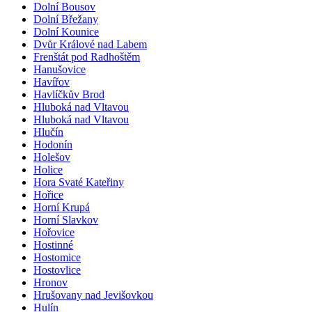
Dolní Bousov
Dolní Břežany
Dolní Kounice
Dvůr Králové nad Labem
Frenštát pod Radhoštěm
Hanušovice
Havířov
Havlíčkův Brod
Hluboká nad Vltavou
Hluboká nad Vltavou
Hlučín
Hodonín
Holešov
Holice
Hora Svaté Kateřiny
Hořice
Horní Krupá
Horní Slavkov
Hořovice
Hostinné
Hostomice
Hostovlice
Hronov
Hrušovany nad Jevišovkou
Hulín