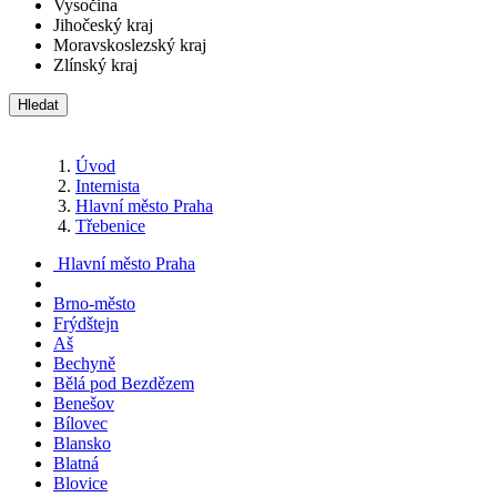
Vysočina
Jihočeský kraj
Moravskoslezský kraj
Zlínský kraj
Hledat
Úvod
Internista
Hlavní město Praha
Třebenice
Hlavní město Praha
Brno-město
Frýdštejn
Aš
Bechyně
Bělá pod Bezdězem
Benešov
Bílovec
Blansko
Blatná
Blovice