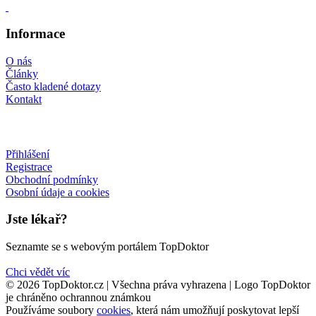
Informace
O nás
Články
Často kladené dotazy
Kontakt
Přihlášení
Registrace
Obchodní podmínky
Osobní údaje a cookies
Jste lékař?
Seznamte se s webovým portálem TopDoktor
Chci vědět víc
© 2026 TopDoktor.cz | Všechna práva vyhrazena | Logo TopDoktor
je chráněno ochrannou známkou
Používáme soubory
cookies
, která nám umožňují poskytovat lepší