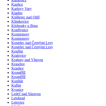
Kamenice
Kaplice
Karlovy Vary
Kladno
Klášterec nad Ohří
Klimkovice
Klobouky u Brna
Kopřivnice
Kosmonosy
Kosmonosy
Kostelec nad Černými Lesy
Kostelec nad Černými Lesy
Kouřim
Kralovice
Kralupy nad Vltavou
Kraselov
Kraslice
Kroměříž
Kroměříž
Kunštát
Kuřim
Kvasice
Ledeč nad Sázavou
Letohrad
Letovice