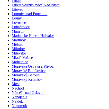
Libáň
Liberec-Vratislavice Nad Nisou
Litovel
Lomnice nad Popelkou
Louny
Lovosice
Luhačovice
Manětín
Mariánské Hory a Hulváky
Martinov
Mělník
Mikulov
Milevsko
Mladá Vožice
Mohelnice
Moravská Ostrava a Přívoz
Moravské Budějovice
Moravský Beroun
Moravský Krumlov
Most
Náchod
Náměšť nad Oslavou
Napajedla
Nejdek
Nepomuk