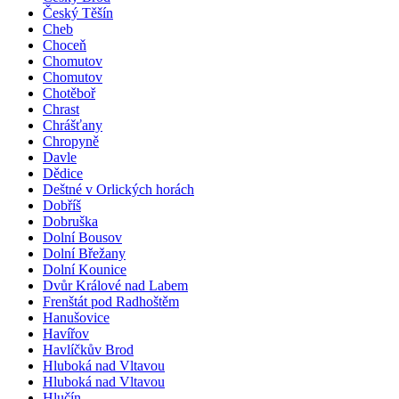
Český Těšín
Cheb
Choceň
Chomutov
Chomutov
Chotěboř
Chrast
Chrášťany
Chropyně
Davle
Dědice
Deštné v Orlických horách
Dobříš
Dobruška
Dolní Bousov
Dolní Břežany
Dolní Kounice
Dvůr Králové nad Labem
Frenštát pod Radhoštěm
Hanušovice
Havířov
Havlíčkův Brod
Hluboká nad Vltavou
Hluboká nad Vltavou
Hlučín