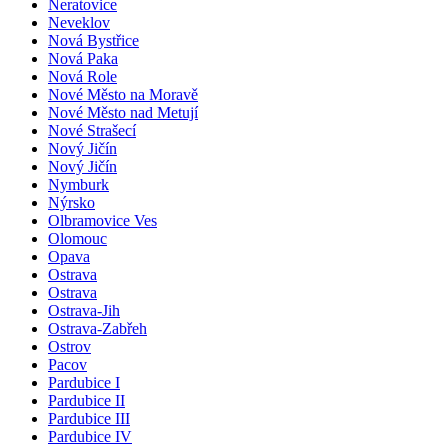
Neratovice
Neveklov
Nová Bystřice
Nová Paka
Nová Role
Nové Město na Moravě
Nové Město nad Metují
Nové Strašecí
Nový Jičín
Nový Jičín
Nymburk
Nýrsko
Olbramovice Ves
Olomouc
Opava
Ostrava
Ostrava
Ostrava-Jih
Ostrava-Zabřeh
Ostrov
Pacov
Pardubice I
Pardubice II
Pardubice III
Pardubice IV