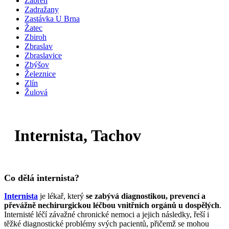
Zábřeh
Zadražany
Zastávka U Brna
Žatec
Zbiroh
Zbraslav
Zbraslavice
Zbýšov
Železnice
Zlín
Žulová
Internista, Tachov
Co dělá internista?
Internista
je lékař, který
se zabývá diagnostikou, prevencí a
převážně nechirurgickou léčbou vnitřních orgánů u dospělých
.
Internisté léčí závažné chronické nemoci a jejich následky, řeší i
těžké diagnostické problémy svých pacientů, přičemž se mohou