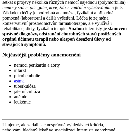
setkat s projevy několika různých nemocí najednou (polymorbilita) -
nemocy srdce, plic, jater, krve, žláz s vnitřním vylučováním
a jiné.
Základem léčby je podrobná anamnéza, fyzikální a případná
pomocná (laboratorní a další) vyšetření. Léčba je zejména
konzervativní prostřednictvím farmakoterapie, ale využívá i
rehabilitace, diety, fyzikální terapie.
Snahou
internisty
je stanovení
správné diagnózy, odstranění chorobných stavů postižených
orgánů účinnou terapií nebo alespoň dosažení úlevy od
stávajících symptomů.
Nejčastější problémy aonemocnění
nemoci perikardu a aorty
infarkt
plicní embolie
astma
tuberkulóza
jaterní cirhóza
anémie
leukémie
Litujeme, ale zadali jste nesprávná vyhledávací kritéria,
nebo vámi hledaný lékař ve specializaci Internista ve vybrané