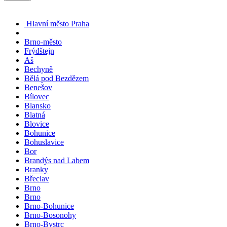
Hlavní město Praha
Brno-město
Frýdštejn
Aš
Bechyně
Bělá pod Bezdězem
Benešov
Bílovec
Blansko
Blatná
Blovice
Bohunice
Bohuslavice
Bor
Brandýs nad Labem
Branky
Břeclav
Brno
Brno
Brno-Bohunice
Brno-Bosonohy
Brno-Bystrc