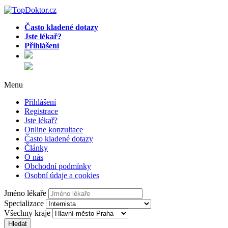
Často kladené dotazy
Jste lékař?
Přihlášení
Menu
Přihlášení
Registrace
Jste lékař?
Online konzultace
Často kladené dotazy
Články
O nás
Obchodní podmínky
Osobní údaje a cookies
Jméno lékaře
Specializace
Všechny kraje
Hledat