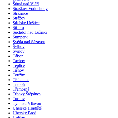
Štítná nad Vláří
Straškov-Vodochody
Strážnice
Strážov
Střelské Hoštice
Stříbro
Suchdol nad Lužnicí
Šumperk
Světlá nad Sázavou
Švihov
Svinov
Tábor
Tachov
Teplice
Tišnov
Toužim
Třebenice
Třeboň
Třemošná
Trhový Štěpánov
Turnov
Týn nad Vltavou
Uherské Hradiště
Uherský Brod
Uničov