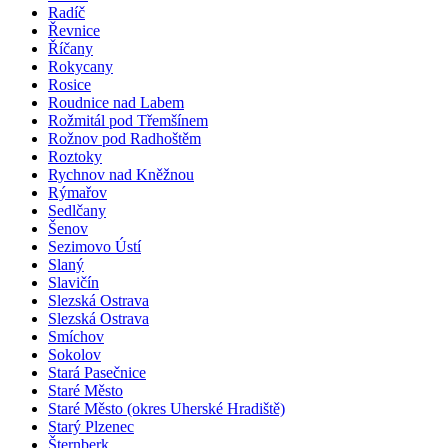
Radíč
Řevnice
Říčany
Rokycany
Rosice
Roudnice nad Labem
Rožmitál pod Třemšínem
Rožnov pod Radhoštěm
Roztoky
Rychnov nad Kněžnou
Rýmařov
Sedlčany
Šenov
Sezimovo Ústí
Slaný
Slavičín
Slezská Ostrava
Slezská Ostrava
Smíchov
Sokolov
Stará Pasečnice
Staré Město
Staré Město (okres Uherské Hradiště)
Starý Plzenec
Šternberk