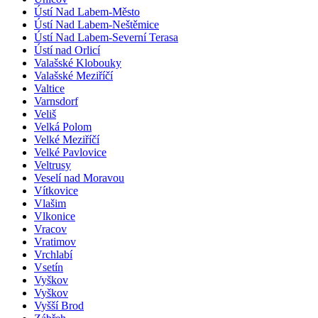
Ústí Nad Labem-Město
Ústí Nad Labem-Neštěmice
Ústí Nad Labem-Severní Terasa
Ústí nad Orlicí
Valašské Klobouky
Valašské Meziříčí
Valtice
Varnsdorf
Veliš
Velká Polom
Velké Meziříčí
Velké Pavlovice
Veltrusy
Veselí nad Moravou
Vítkovice
Vlašim
Vlkonice
Vracov
Vratimov
Vrchlabí
Vsetín
Vyškov
Vyškov
Vyšší Brod