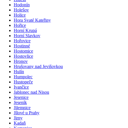
Hodonín
Holešov
Holice
Hora Svaté Kateřiny
Hořice
Horní Krupá
Horní Slavkov
Hořovice
Hostinné
Hostomice
Hostovlice
Hronov
Hrušovany nad Jevišovkou
Hulín
Humpolec
Hustopeče
Ivančice
Jablonec nad Nisou
Jesenice
Jeseník
Jilemnice
Jílové u Prahy
Jirny
Kadaň