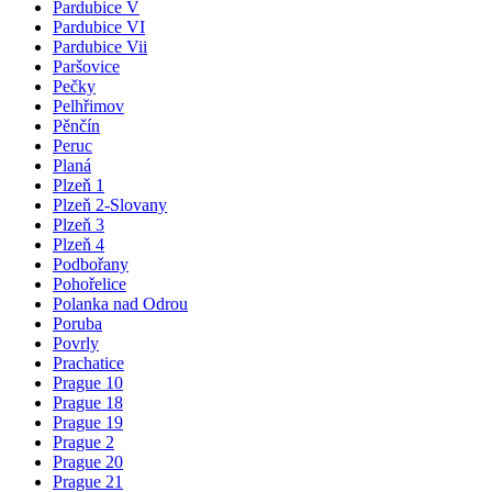
Pardubice V
Pardubice VI
Pardubice Vii
Paršovice
Pečky
Pelhřimov
Pěnčín
Peruc
Planá
Plzeň 1
Plzeň 2-Slovany
Plzeň 3
Plzeň 4
Podbořany
Pohořelice
Polanka nad Odrou
Poruba
Povrly
Prachatice
Prague 10
Prague 18
Prague 19
Prague 2
Prague 20
Prague 21