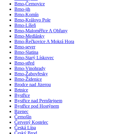
Brno-Černovice
Brno-jih
Brno-Komín
Brno-Královo Pole
Brno-Líšeň
Brno-Maloměřice A Obřany
Brno-Medlánky
Brno-Řečkovice A Mokrá Hora
Brno-sever
Brno-Slatina
Brno-Starý Lískovec
Brno-střed
Brno-Vinohrady
Brno-Žabovřesky
Brno-Židenice
Brodce nad Jizerou
Brtnice
Bystřice
Bystřice nad Pernštejnem
Bystřice pod Hostýnem
Bzenec
Černošín
Červený Kostelec
Česká Lípa
Český Brod