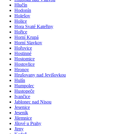
Hlučín
Hodonín
Holešov
Holice
Hora Svaté Kateřiny
Hořice
Horní Krupá
Horní Slavkov
Hořovice
Hostinné
Hostomice
Hostovlice
Hronov
Hrušovany nad Jevišovkou
Hulín
Humpolec
Hustopeče
Ivančice
Jablonec nad Nisou
Jesenice
Jeseník
Jilemnice
Jílové u Prahy
Jirny