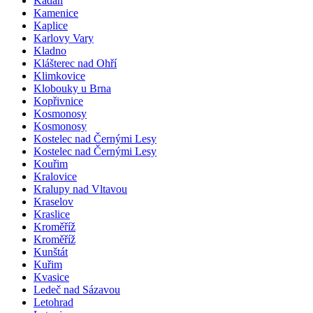
Kadaň
Kamenice
Kaplice
Karlovy Vary
Kladno
Klášterec nad Ohří
Klimkovice
Klobouky u Brna
Kopřivnice
Kosmonosy
Kosmonosy
Kostelec nad Černými Lesy
Kostelec nad Černými Lesy
Kouřim
Kralovice
Kralupy nad Vltavou
Kraselov
Kraslice
Kroměříž
Kroměříž
Kunštát
Kuřim
Kvasice
Ledeč nad Sázavou
Letohrad