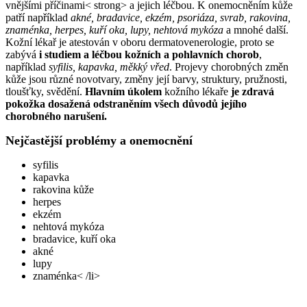
vnějšími příčinami< strong> a jejich léčbou. K onemocněním kůže
patří například
akné, bradavice, ekzém, psoriáza, svrab, rakovina,
znaménka, herpes, kuří oka, lupy, nehtová mykóza
a mnohé další.
Kožní lékař je atestován v oboru dermatovenerologie, proto se
zabývá
i studiem a léčbou kožních a pohlavních chorob
,
například
syfilis, kapavka, měkký vřed
. Projevy chorobných změn
kůže jsou různé novotvary, změny její barvy, struktury, pružnosti,
tloušťky, svědění.
Hlavním úkolem
kožního lékaře
je zdravá
pokožka dosažená odstraněním všech důvodů jejího
chorobného narušení.
Nejčastější problémy a onemocnění
syfilis
kapavka
rakovina kůže
herpes
ekzém
nehtová mykóza
bradavice, kuří oka
akné
lupy
znaménka< /li>