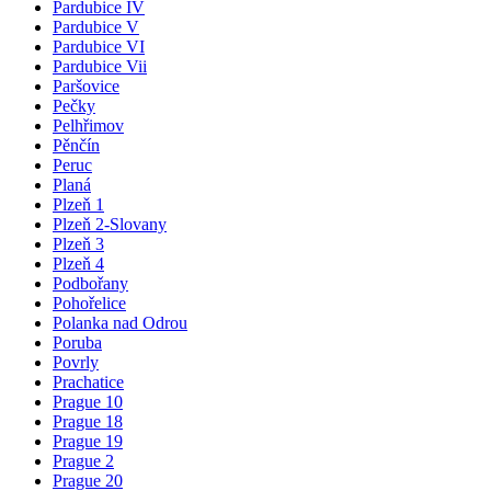
Pardubice IV
Pardubice V
Pardubice VI
Pardubice Vii
Paršovice
Pečky
Pelhřimov
Pěnčín
Peruc
Planá
Plzeň 1
Plzeň 2-Slovany
Plzeň 3
Plzeň 4
Podbořany
Pohořelice
Polanka nad Odrou
Poruba
Povrly
Prachatice
Prague 10
Prague 18
Prague 19
Prague 2
Prague 20