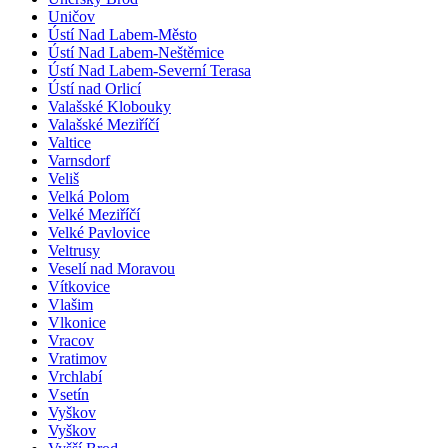
Uničov
Ústí Nad Labem-Město
Ústí Nad Labem-Neštěmice
Ústí Nad Labem-Severní Terasa
Ústí nad Orlicí
Valašské Klobouky
Valašské Meziříčí
Valtice
Varnsdorf
Veliš
Velká Polom
Velké Meziříčí
Velké Pavlovice
Veltrusy
Veselí nad Moravou
Vítkovice
Vlašim
Vlkonice
Vracov
Vratimov
Vrchlabí
Vsetín
Vyškov
Vyškov