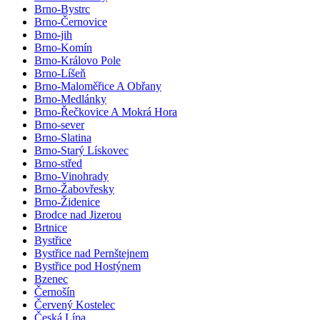
Brno-Bystrc
Brno-Černovice
Brno-jih
Brno-Komín
Brno-Královo Pole
Brno-Líšeň
Brno-Maloměřice A Obřany
Brno-Medlánky
Brno-Řečkovice A Mokrá Hora
Brno-sever
Brno-Slatina
Brno-Starý Lískovec
Brno-střed
Brno-Vinohrady
Brno-Žabovřesky
Brno-Židenice
Brodce nad Jizerou
Brtnice
Bystřice
Bystřice nad Pernštejnem
Bystřice pod Hostýnem
Bzenec
Černošín
Červený Kostelec
Česká Lípa