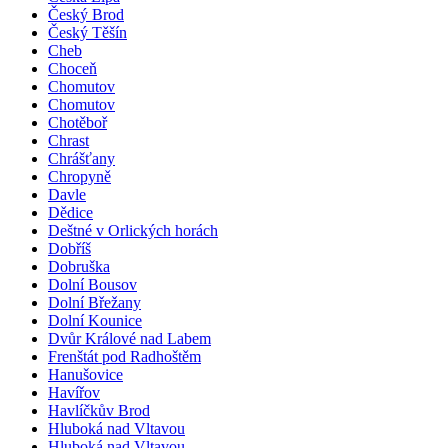
Český Brod
Český Těšín
Cheb
Choceň
Chomutov
Chomutov
Chotěboř
Chrast
Chrášťany
Chropyně
Davle
Dědice
Deštné v Orlických horách
Dobříš
Dobruška
Dolní Bousov
Dolní Břežany
Dolní Kounice
Dvůr Králové nad Labem
Frenštát pod Radhoštěm
Hanušovice
Havířov
Havlíčkův Brod
Hluboká nad Vltavou
Hluboká nad Vltavou