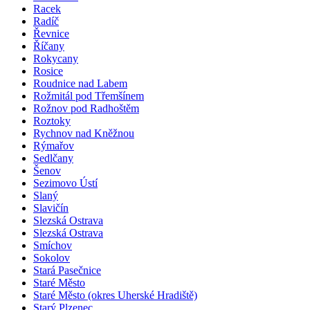
Racek
Radíč
Řevnice
Říčany
Rokycany
Rosice
Roudnice nad Labem
Rožmitál pod Třemšínem
Rožnov pod Radhoštěm
Roztoky
Rychnov nad Kněžnou
Rýmařov
Sedlčany
Šenov
Sezimovo Ústí
Slaný
Slavičín
Slezská Ostrava
Slezská Ostrava
Smíchov
Sokolov
Stará Pasečnice
Staré Město
Staré Město (okres Uherské Hradiště)
Starý Plzenec