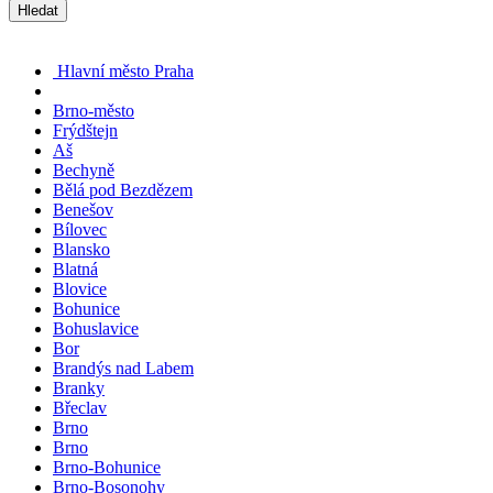
Hledat
Hlavní město Praha
Brno-město
Frýdštejn
Aš
Bechyně
Bělá pod Bezdězem
Benešov
Bílovec
Blansko
Blatná
Blovice
Bohunice
Bohuslavice
Bor
Brandýs nad Labem
Branky
Břeclav
Brno
Brno
Brno-Bohunice
Brno-Bosonohy