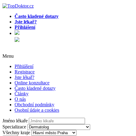
Často kladené dotazy
Jste lékař?
Přihlášení
Menu
Přihlášení
Registrace
Jste lékař?
Online konzultace
Často kladené dotazy
Články
O nás
Obchodní podmínky
Osobní údaje a cookies
Jméno lékaře
Specializace
Všechny kraje