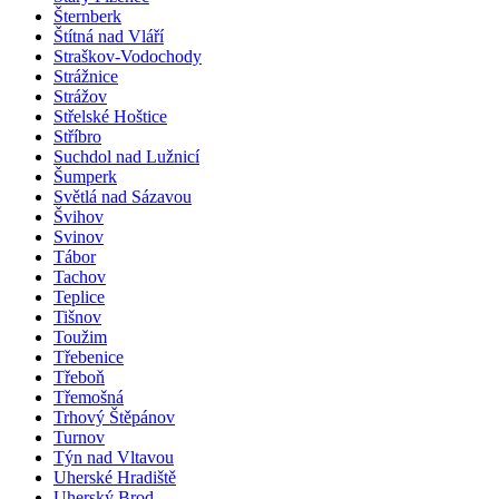
Šternberk
Štítná nad Vláří
Straškov-Vodochody
Strážnice
Strážov
Střelské Hoštice
Stříbro
Suchdol nad Lužnicí
Šumperk
Světlá nad Sázavou
Švihov
Svinov
Tábor
Tachov
Teplice
Tišnov
Toužim
Třebenice
Třeboň
Třemošná
Trhový Štěpánov
Turnov
Týn nad Vltavou
Uherské Hradiště
Uherský Brod