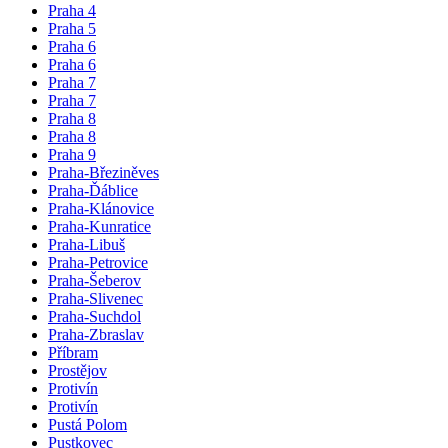
Praha 4
Praha 5
Praha 6
Praha 6
Praha 7
Praha 7
Praha 8
Praha 8
Praha 9
Praha-Březiněves
Praha-Ďáblice
Praha-Klánovice
Praha-Kunratice
Praha-Libuš
Praha-Petrovice
Praha-Šeberov
Praha-Slivenec
Praha-Suchdol
Praha-Zbraslav
Příbram
Prostějov
Protivín
Protivín
Pustá Polom
Pustkovec