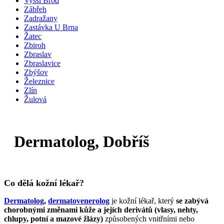
Vyšší Brod
Zábřeh
Zadražany
Zastávka U Brna
Žatec
Zbiroh
Zbraslav
Zbraslavice
Zbýšov
Železnice
Zlín
Žulová
Dermatolog, Dobříš
Co dělá kožní lékař?
Dermatolog
,
dermatovenerolog
je kožní lékař, který
se zabývá
chorobnými změnami kůže a jejích derivátů (vlasy, nehty,
chlupy, potní a mazové žlázy)
způsobených vnitřními nebo