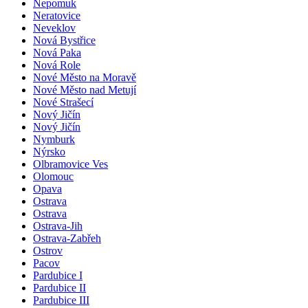
Nepomuk
Neratovice
Neveklov
Nová Bystřice
Nová Paka
Nová Role
Nové Město na Moravě
Nové Město nad Metují
Nové Strašecí
Nový Jičín
Nový Jičín
Nymburk
Nýrsko
Olbramovice Ves
Olomouc
Opava
Ostrava
Ostrava
Ostrava-Jih
Ostrava-Zabřeh
Ostrov
Pacov
Pardubice I
Pardubice II
Pardubice III