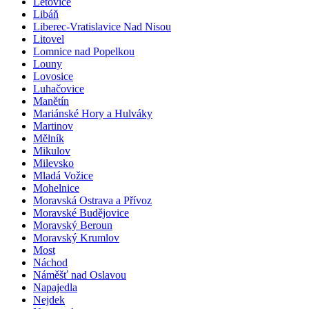
Letovice
Libáň
Liberec-Vratislavice Nad Nisou
Litovel
Lomnice nad Popelkou
Louny
Lovosice
Luhačovice
Manětín
Mariánské Hory a Hulváky
Martinov
Mělník
Mikulov
Milevsko
Mladá Vožice
Mohelnice
Moravská Ostrava a Přívoz
Moravské Budějovice
Moravský Beroun
Moravský Krumlov
Most
Náchod
Náměšť nad Oslavou
Napajedla
Nejdek