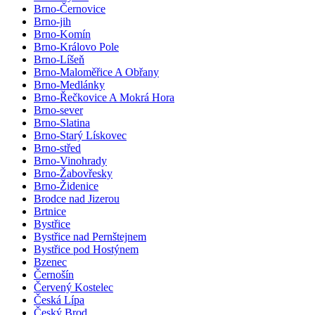
Brno-Černovice
Brno-jih
Brno-Komín
Brno-Královo Pole
Brno-Líšeň
Brno-Maloměřice A Obřany
Brno-Medlánky
Brno-Řečkovice A Mokrá Hora
Brno-sever
Brno-Slatina
Brno-Starý Lískovec
Brno-střed
Brno-Vinohrady
Brno-Žabovřesky
Brno-Židenice
Brodce nad Jizerou
Brtnice
Bystřice
Bystřice nad Pernštejnem
Bystřice pod Hostýnem
Bzenec
Černošín
Červený Kostelec
Česká Lípa
Český Brod