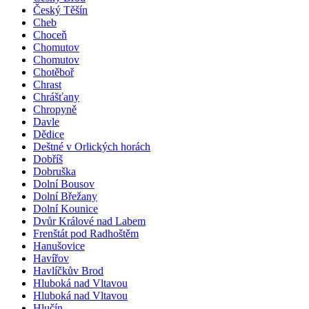
Český Těšín
Cheb
Choceň
Chomutov
Chomutov
Chotěboř
Chrast
Chrášťany
Chropyně
Davle
Dědice
Deštné v Orlických horách
Dobříš
Dobruška
Dolní Bousov
Dolní Břežany
Dolní Kounice
Dvůr Králové nad Labem
Frenštát pod Radhoštěm
Hanušovice
Havířov
Havlíčkův Brod
Hluboká nad Vltavou
Hluboká nad Vltavou
Hlučín