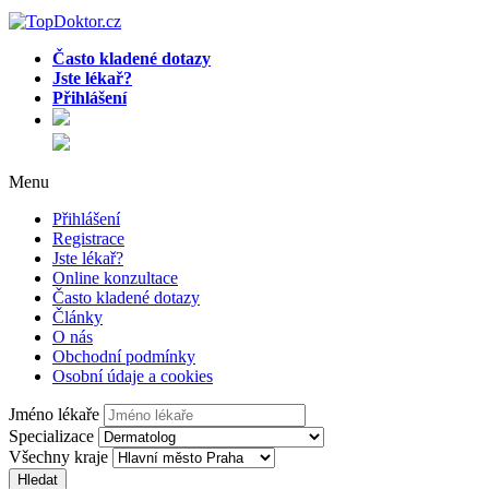
Často kladené dotazy
Jste lékař?
Přihlášení
Menu
Přihlášení
Registrace
Jste lékař?
Online konzultace
Často kladené dotazy
Články
O nás
Obchodní podmínky
Osobní údaje a cookies
Jméno lékaře
Specializace
Všechny kraje
Hledat