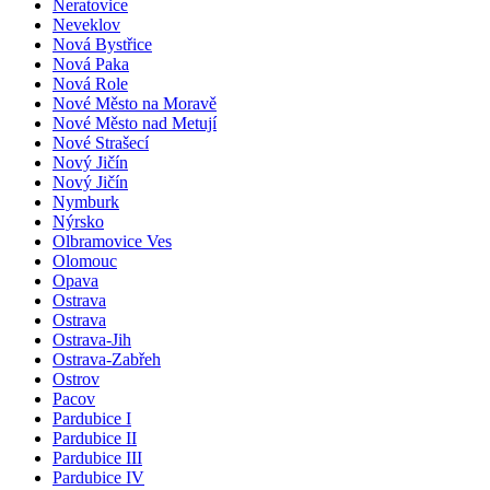
Neratovice
Neveklov
Nová Bystřice
Nová Paka
Nová Role
Nové Město na Moravě
Nové Město nad Metují
Nové Strašecí
Nový Jičín
Nový Jičín
Nymburk
Nýrsko
Olbramovice Ves
Olomouc
Opava
Ostrava
Ostrava
Ostrava-Jih
Ostrava-Zabřeh
Ostrov
Pacov
Pardubice I
Pardubice II
Pardubice III
Pardubice IV