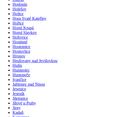
Hodonín
Holešov
Holice
Hora Svaté Kateřiny
Hořice
Horní Krupá
Horní Slavkov
Hořovice
Hostinné
Hostomice
Hostovlice
Hronov
Hrušovany nad Jevišovkou
Hulín
Humpolec
Hustopeče
Ivančice
Jablonec nad Nisou
Jesenice
Jeseník
Jilemnice
Jílové u Prahy
Jirny
Kadaň