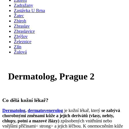
Zábřeh
Zadražany
Zastávka U Brna
Žatec
Zbiroh
Zbraslav
Zbraslavice
Zbýšov
Železnice
Zlín
Žulová
Dermatolog, Prague 2
Co dělá kožní lékař?
Dermatolog
,
dermatovenerolog
je kožní lékař, který
se zabývá
chorobnými změnami kůže a jejích derivátů (vlasy, nehty,
chlupy, potní a mazové žlázy)
způsobených vnitřními nebo
vnějšími příčinami< strong> a jejich léčbou. K onemocněním kůže