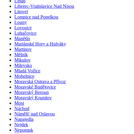
Libáň
Liberec-Vratislavice Nad Nisou
Litovel
Lomnice nad Popelkou
Louny
Lovosice
Luhačovice
Manětín
Mariánské Hory a Hulváky
Martinov
Mělník
Mikulov
Milevsko
Mladá Vožice
Mohelnice
Moravská Ostrava a Přívoz
Moravské Budějovice
Moravský Beroun
Moravský Krumlov
Most
Náchod
Náměšť nad Oslavou
Napajedla
Nejdek
Nepomuk