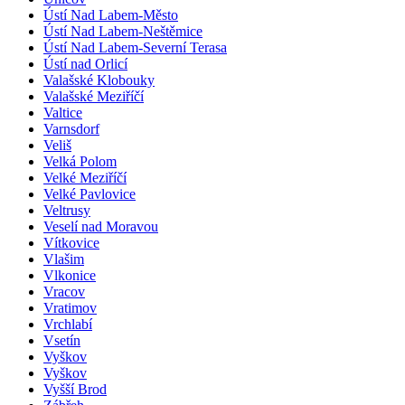
Ústí Nad Labem-Město
Ústí Nad Labem-Neštěmice
Ústí Nad Labem-Severní Terasa
Ústí nad Orlicí
Valašské Klobouky
Valašské Meziříčí
Valtice
Varnsdorf
Veliš
Velká Polom
Velké Meziříčí
Velké Pavlovice
Veltrusy
Veselí nad Moravou
Vítkovice
Vlašim
Vlkonice
Vracov
Vratimov
Vrchlabí
Vsetín
Vyškov
Vyškov
Vyšší Brod