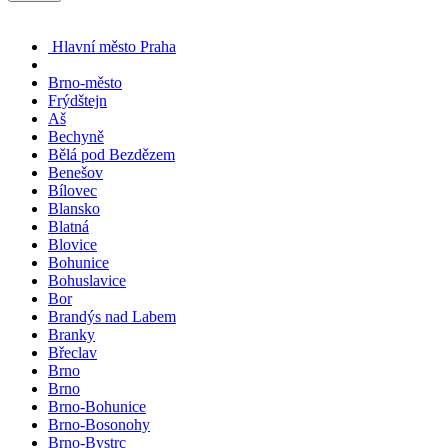
Hlavní město Praha
Brno-město
Frýdštejn
Aš
Bechyně
Bělá pod Bezdězem
Benešov
Bílovec
Blansko
Blatná
Blovice
Bohunice
Bohuslavice
Bor
Brandýs nad Labem
Branky
Břeclav
Brno
Brno
Brno-Bohunice
Brno-Bosonohy
Brno-Bystrc