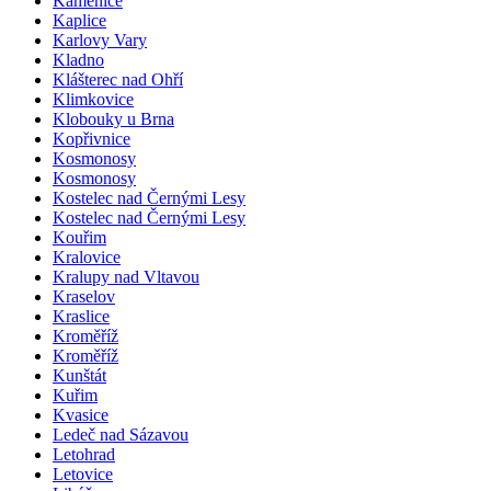
Kamenice
Kaplice
Karlovy Vary
Kladno
Klášterec nad Ohří
Klimkovice
Klobouky u Brna
Kopřivnice
Kosmonosy
Kosmonosy
Kostelec nad Černými Lesy
Kostelec nad Černými Lesy
Kouřim
Kralovice
Kralupy nad Vltavou
Kraselov
Kraslice
Kroměříž
Kroměříž
Kunštát
Kuřim
Kvasice
Ledeč nad Sázavou
Letohrad
Letovice