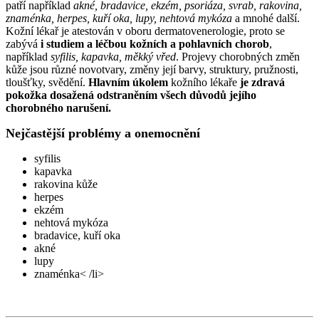
patří například
akné, bradavice, ekzém, psoriáza, svrab, rakovina,
znaménka, herpes, kuří oka, lupy, nehtová mykóza
a mnohé další.
Kožní lékař je atestován v oboru dermatovenerologie, proto se
zabývá
i studiem a léčbou kožních a pohlavních chorob
,
například
syfilis, kapavka, měkký vřed
. Projevy chorobných změn
kůže jsou různé novotvary, změny její barvy, struktury, pružnosti,
tloušťky, svědění.
Hlavním úkolem
kožního lékaře
je zdravá
pokožka dosažená odstraněním všech důvodů jejího
chorobného narušení.
Nejčastější problémy a onemocnění
syfilis
kapavka
rakovina kůže
herpes
ekzém
nehtová mykóza
bradavice, kuří oka
akné
lupy
znaménka< /li>