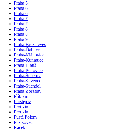
Praha 5
Praha 6
Praha 6
Praha 7
Praha 7
Praha 8
Praha 8
Praha 9
Praha-Březiněves
Praha-Ďáblice
Praha-Klánovice
Praha-Kunratice
Praha-Libuš
Praha-Petrovice
Praha-Šeberov
Praha-Slivenec
Praha-Suchdol
Praha-Zbraslav
Příbram
Prostějov
Protivín
Protivín
Pustá Polom
Pustkovec
Racek