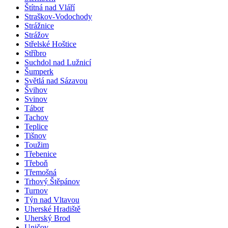
Štítná nad Vláří
Straškov-Vodochody
Strážnice
Strážov
Střelské Hoštice
Stříbro
Suchdol nad Lužnicí
Šumperk
Světlá nad Sázavou
Švihov
Svinov
Tábor
Tachov
Teplice
Tišnov
Toužim
Třebenice
Třeboň
Třemošná
Trhový Štěpánov
Turnov
Týn nad Vltavou
Uherské Hradiště
Uherský Brod
Uničov