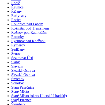
Radíč
Řevnice
Říčany
Rokycany
Rosice
Roudnice nad Labem
Rožmitál pod Třemšínem
Rožnov pod Radhoštěm
Roztoky
Rychnov nad Kněžnou
Rýmařov
Sedlčany
Šenov
Sezimovo Ústí
Slaný
Slavičín
Slezská Ostrava
Slezská Ostrava
Smíchov
Sokolov
Stará Pasečnice
Staré Město
Staré Město (okres Uherské Hradiště)
Starý Plzenec
Šternberk