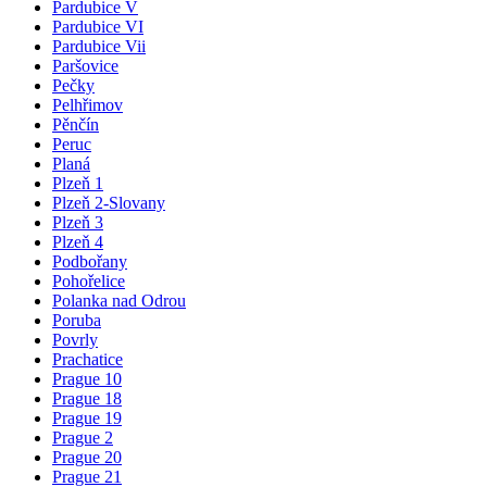
Pardubice V
Pardubice VI
Pardubice Vii
Paršovice
Pečky
Pelhřimov
Pěnčín
Peruc
Planá
Plzeň 1
Plzeň 2-Slovany
Plzeň 3
Plzeň 4
Podbořany
Pohořelice
Polanka nad Odrou
Poruba
Povrly
Prachatice
Prague 10
Prague 18
Prague 19
Prague 2
Prague 20
Prague 21