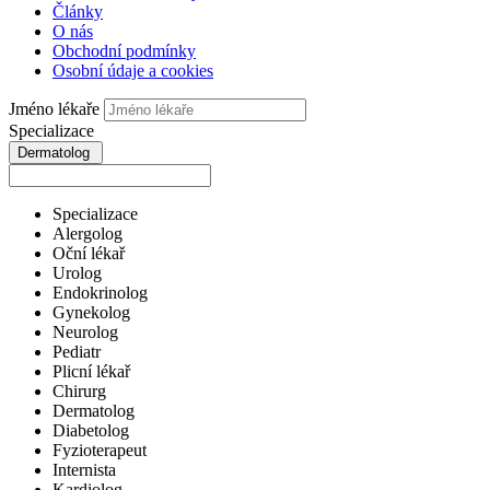
Články
O nás
Obchodní podmínky
Osobní údaje a cookies
Jméno lékaře
Specializace
Dermatolog
Specializace
Alergolog
Oční lékař
Urolog
Endokrinolog
Gynekolog
Neurolog
Pediatr
Plicní lékař
Chirurg
Dermatolog
Diabetolog
Fyzioterapeut
Internista
Kardiolog