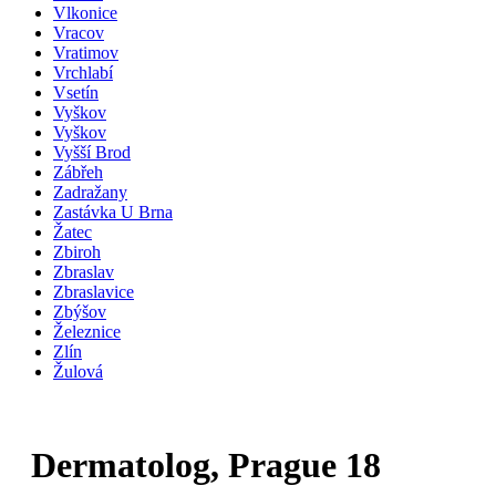
Vlkonice
Vracov
Vratimov
Vrchlabí
Vsetín
Vyškov
Vyškov
Vyšší Brod
Zábřeh
Zadražany
Zastávka U Brna
Žatec
Zbiroh
Zbraslav
Zbraslavice
Zbýšov
Železnice
Zlín
Žulová
Dermatolog, Prague 18