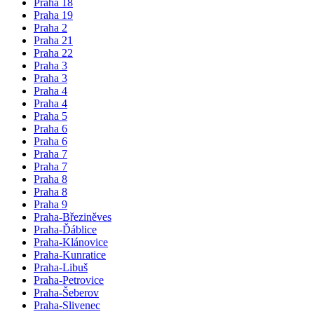
Praha 18
Praha 19
Praha 2
Praha 21
Praha 22
Praha 3
Praha 3
Praha 4
Praha 4
Praha 5
Praha 6
Praha 6
Praha 7
Praha 7
Praha 8
Praha 8
Praha 9
Praha-Březiněves
Praha-Ďáblice
Praha-Klánovice
Praha-Kunratice
Praha-Libuš
Praha-Petrovice
Praha-Šeberov
Praha-Slivenec