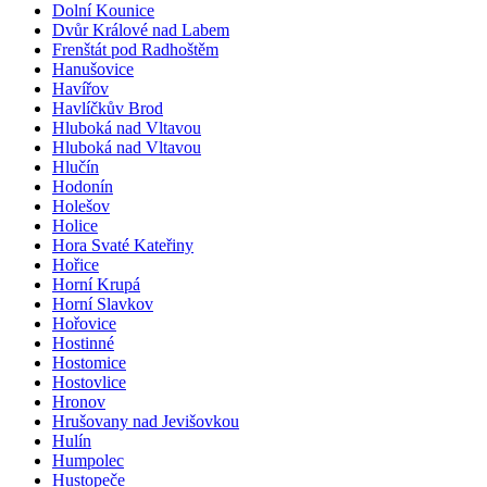
Dolní Kounice
Dvůr Králové nad Labem
Frenštát pod Radhoštěm
Hanušovice
Havířov
Havlíčkův Brod
Hluboká nad Vltavou
Hluboká nad Vltavou
Hlučín
Hodonín
Holešov
Holice
Hora Svaté Kateřiny
Hořice
Horní Krupá
Horní Slavkov
Hořovice
Hostinné
Hostomice
Hostovlice
Hronov
Hrušovany nad Jevišovkou
Hulín
Humpolec
Hustopeče