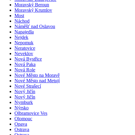
Moravský Beroun
Moravský Krumlov
Most
Náchod
Náměšť nad Oslavou
Napajedla
Nejdek
Nepomuk
Neratovice
Neveklov
Nová Bystřice
Nová Paka
Nová Role
Nové Město na Moravě
Nové Město nad Metují
Nové Strašecí
Nový Jičín
Nový Jičín
Nymburk
Nýrsko
Olbramovice Ves
Olomouc
Opava
Ostrava
Ostrava