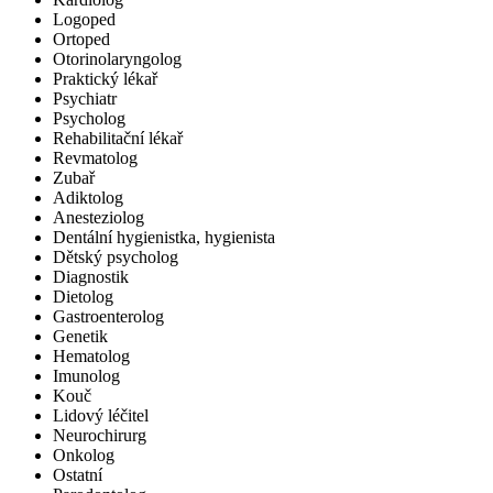
Logoped
Ortoped
Otorinolaryngolog
Praktický lékař
Psychiatr
Psycholog
Rehabilitační lékař
Revmatolog
Zubař
Adiktolog
Anesteziolog
Dentální hygienistka, hygienista
Dětský psycholog
Diagnostik
Dietolog
Gastroenterolog
Genetik
Hematolog
Imunolog
Kouč
Lidový léčitel
Neurochirurg
Onkolog
Ostatní