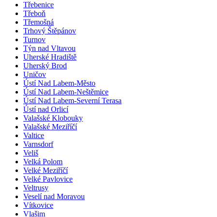
Třebenice
Třeboň
Třemošná
Trhový Štěpánov
Turnov
Týn nad Vltavou
Uherské Hradiště
Uherský Brod
Uničov
Ústí Nad Labem-Město
Ústí Nad Labem-Neštěmice
Ústí Nad Labem-Severní Terasa
Ústí nad Orlicí
Valašské Klobouky
Valašské Meziříčí
Valtice
Varnsdorf
Veliš
Velká Polom
Velké Meziříčí
Velké Pavlovice
Veltrusy
Veselí nad Moravou
Vítkovice
Vlašim