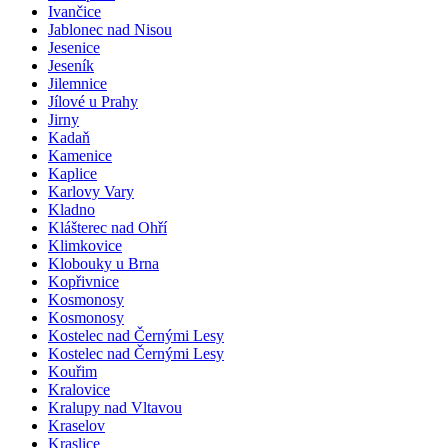
Ivančice
Jablonec nad Nisou
Jesenice
Jeseník
Jilemnice
Jílové u Prahy
Jirny
Kadaň
Kamenice
Kaplice
Karlovy Vary
Kladno
Klášterec nad Ohří
Klimkovice
Klobouky u Brna
Kopřivnice
Kosmonosy
Kosmonosy
Kostelec nad Černými Lesy
Kostelec nad Černými Lesy
Kouřim
Kralovice
Kralupy nad Vltavou
Kraselov
Kraslice