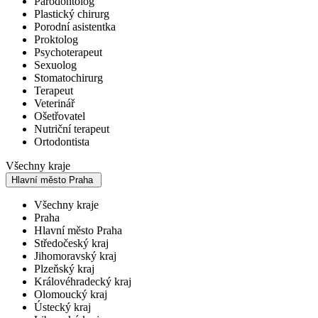
Parodontolog
Plastický chirurg
Porodní asistentka
Proktolog
Psychoterapeut
Sexuolog
Stomatochirurg
Terapeut
Veterinář
Ošetřovatel
Nutriční terapeut
Ortodontista
Všechny kraje
Hlavní město Praha
Všechny kraje
Praha
Hlavní město Praha
Středočeský kraj
Jihomoravský kraj
Plzeňský kraj
Královéhradecký kraj
Olomoucký kraj
Ústecký kraj