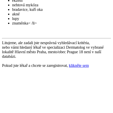
ekzém
nehtová mykóza
bradavice, kuří oka
akné
lupy
znaménka< /li>
Litujeme, ale zadali jste nesprávná vyhledávací kritéria,
nebo vámi hledaný lékař ve specializaci Dermatolog ve vybrané
lokalitě Hlavní město Praha, mesto/obec Prague 18 není v naší
databázi.
Pokud jste lékař a chcete se zaregistrovat,
klikněte sem