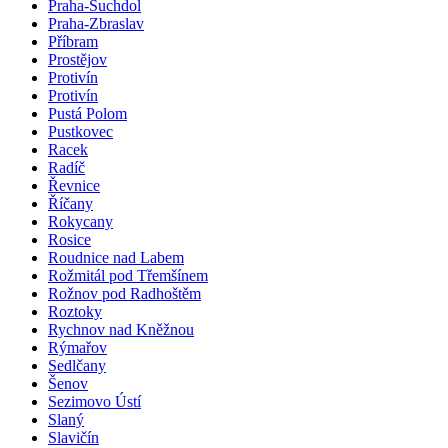
Praha-Suchdol
Praha-Zbraslav
Příbram
Prostějov
Protivín
Protivín
Pustá Polom
Pustkovec
Racek
Radíč
Řevnice
Říčany
Rokycany
Rosice
Roudnice nad Labem
Rožmitál pod Třemšínem
Rožnov pod Radhoštěm
Roztoky
Rychnov nad Kněžnou
Rýmařov
Sedlčany
Šenov
Sezimovo Ústí
Slaný
Slavičín