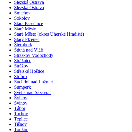
Slezská Ostrava
Slezská Ostrava
Smíchov
Sokolov
Stará Pasečnice
Staré Město
Staré Město (okres Uherské Hradiště)
Starý Plzenec
Šternberk
Štítná nad Vláří
Straškov-Vodochody
Strážnice
Strážov
Střelské Hoštice
Stříbro
Suchdol nad Lužnicí
Šumperk
Světlá nad Sázavou
Švihov
Svinov
Tábor
Tachov
Teplice
Tišnov
Toužim