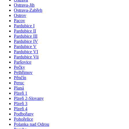
Ostrava-Jih
Ostrava-Zabřeh
Ostrov
Pacov
Pardubice I
Pardubice II
Pardubice III
Pardubice IV
Pardubice V
Pardubice VI
Pardubice Vii
Paršovice
Pečky
Pelhřimov
Pěnčín
Peruc
Planá
Plzeň 1
Plzeň 2-Slovany
Plzeň 3
Plzeň 4
Podbořany
Pohořelice
Polanka nad Odrou