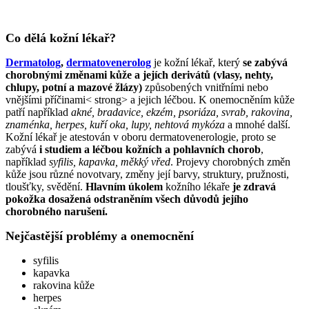
Co dělá kožní lékař?
Dermatolog
,
dermatovenerolog
je kožní lékař, který
se zabývá
chorobnými změnami kůže a jejích derivátů (vlasy, nehty,
chlupy, potní a mazové žlázy)
způsobených vnitřními nebo
vnějšími příčinami< strong> a jejich léčbou. K onemocněním kůže
patří například
akné, bradavice, ekzém, psoriáza, svrab, rakovina,
znaménka, herpes, kuří oka, lupy, nehtová mykóza
a mnohé další.
Kožní lékař je atestován v oboru dermatovenerologie, proto se
zabývá
i studiem a léčbou kožních a pohlavních chorob
,
například
syfilis, kapavka, měkký vřed
. Projevy chorobných změn
kůže jsou různé novotvary, změny její barvy, struktury, pružnosti,
tloušťky, svědění.
Hlavním úkolem
kožního lékaře
je zdravá
pokožka dosažená odstraněním všech důvodů jejího
chorobného narušení.
Nejčastější problémy a onemocnění
syfilis
kapavka
rakovina kůže
herpes