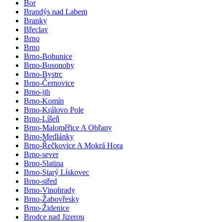
Bor
Brandýs nad Labem
Branky
Břeclav
Brno
Brno
Brno-Bohunice
Brno-Bosonohy
Brno-Bystrc
Brno-Černovice
Brno-jih
Brno-Komín
Brno-Královo Pole
Brno-Líšeň
Brno-Maloměřice A Obřany
Brno-Medlánky
Brno-Řečkovice A Mokrá Hora
Brno-sever
Brno-Slatina
Brno-Starý Lískovec
Brno-střed
Brno-Vinohrady
Brno-Žabovřesky
Brno-Židenice
Brodce nad Jizerou