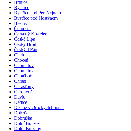
Brtnice
Bystřice
Bystřice nad Pernštejnem
Bystřice pod Hostýnem
Bzenec
Černošín
Červený Kostelec
Česká Lípa
Český Brod
Český Těšín
Cheb
Choceň
Chomutov
Chomutov
Chotěboř
Chrast
Chrášťany
Chropyně
Davle
Dědice
Deštné v Orlických horách
Dobříš
Dobruška
Dolní Bousov
Dolní Břežany