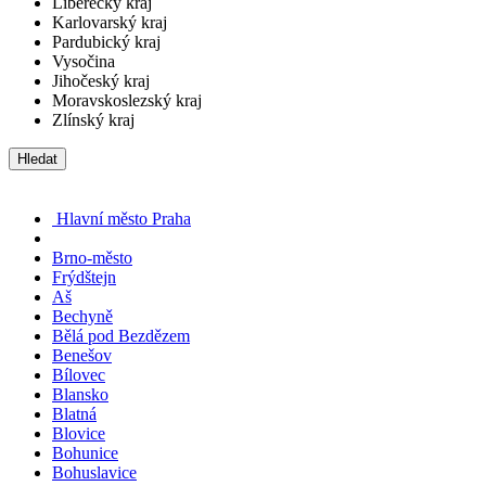
Liberecký kraj
Karlovarský kraj
Pardubický kraj
Vysočina
Jihočeský kraj
Moravskoslezský kraj
Zlínský kraj
Hledat
Hlavní město Praha
Brno-město
Frýdštejn
Aš
Bechyně
Bělá pod Bezdězem
Benešov
Bílovec
Blansko
Blatná
Blovice
Bohunice
Bohuslavice