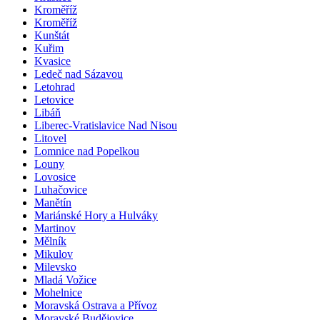
Kroměříž
Kroměříž
Kunštát
Kuřim
Kvasice
Ledeč nad Sázavou
Letohrad
Letovice
Libáň
Liberec-Vratislavice Nad Nisou
Litovel
Lomnice nad Popelkou
Louny
Lovosice
Luhačovice
Manětín
Mariánské Hory a Hulváky
Martinov
Mělník
Mikulov
Milevsko
Mladá Vožice
Mohelnice
Moravská Ostrava a Přívoz
Moravské Budějovice