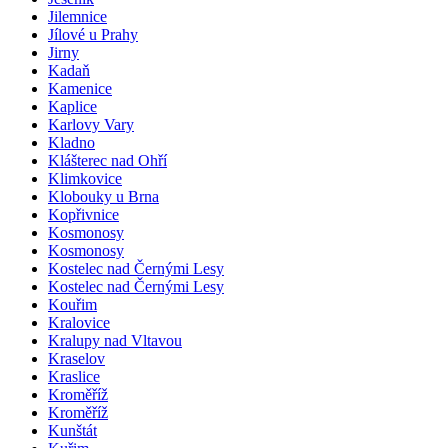
Jilemnice
Jílové u Prahy
Jirny
Kadaň
Kamenice
Kaplice
Karlovy Vary
Kladno
Klášterec nad Ohří
Klimkovice
Klobouky u Brna
Kopřivnice
Kosmonosy
Kosmonosy
Kostelec nad Černými Lesy
Kostelec nad Černými Lesy
Kouřim
Kralovice
Kralupy nad Vltavou
Kraselov
Kraslice
Kroměříž
Kroměříž
Kunštát