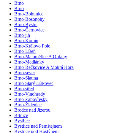
Brno
Brno
Brno-Bohunice
Brno-Bosonohy
Brno-Bystrc
Brno-Černovice
Brno-jih
Brno-Komín
Brno-Královo Pole
Brno-Líšeň
Brno-Maloměřice A Obřany
Brno-Medlánky
Brno-Řečkovice A Mokrá Hora
Brno-sever
Brno-Slatina
Brno-Starý Lískovec
Brno-střed
Brno-Vinohrady
Brno-Žabovřesky
Brno-Židenice
Brodce nad Jizerou
Brtnice
Bystřice
Bystřice nad Pernštejnem
Bystřice pod Hostýnem