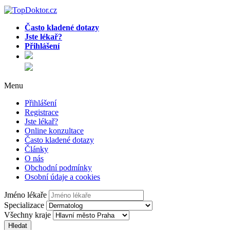
Často kladené dotazy
Jste lékař?
Přihlášení
Menu
Přihlášení
Registrace
Jste lékař?
Online konzultace
Často kladené dotazy
Články
O nás
Obchodní podmínky
Osobní údaje a cookies
Jméno lékaře
Specializace
Všechny kraje
Hledat