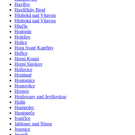
Havířov
Havlíčkův Brod
Hluboká nad Vltavou
Hluboká nad Vltavou
Hlučín
Hodonín
Holešov
Holice
Hora Svaté Kateřiny
Hořice
Horní Krupá
Horní Slavkov
Hořovice
Hostinné
Hostomice
Hostovlice
Hronov
Hrušovany nad Jevišovkou
Hulín
Humpolec
Hustopeče
Ivančice
Jablonec nad Nisou
Jesenice
Jeseník