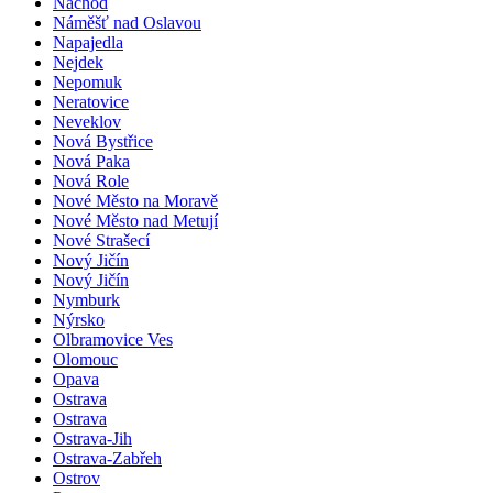
Náchod
Náměšť nad Oslavou
Napajedla
Nejdek
Nepomuk
Neratovice
Neveklov
Nová Bystřice
Nová Paka
Nová Role
Nové Město na Moravě
Nové Město nad Metují
Nové Strašecí
Nový Jičín
Nový Jičín
Nymburk
Nýrsko
Olbramovice Ves
Olomouc
Opava
Ostrava
Ostrava
Ostrava-Jih
Ostrava-Zabřeh
Ostrov