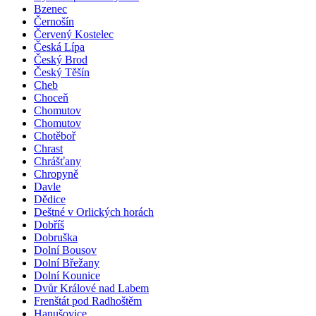
Bzenec
Černošín
Červený Kostelec
Česká Lípa
Český Brod
Český Těšín
Cheb
Choceň
Chomutov
Chomutov
Chotěboř
Chrast
Chrášťany
Chropyně
Davle
Dědice
Deštné v Orlických horách
Dobříš
Dobruška
Dolní Bousov
Dolní Břežany
Dolní Kounice
Dvůr Králové nad Labem
Frenštát pod Radhoštěm
Hanušovice