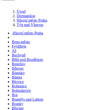
Úvod
Dermatolog
Hlavní město Praha
Týn nad Vltavou
Hlavní město Praha
Brno-město
Frýdštejn
Aš
Bechyně
Bělá pod Bezdězem
Benešov
Bílovec
Blansko
Blatná
Blovice
Bohunice
Bohuslavice
Bor
Brandýs nad Labem
Branky
Břeclav