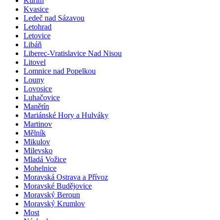
Kuřim
Kvasice
Ledeč nad Sázavou
Letohrad
Letovice
Libáň
Liberec-Vratislavice Nad Nisou
Litovel
Lomnice nad Popelkou
Louny
Lovosice
Luhačovice
Manětín
Mariánské Hory a Hulváky
Martinov
Mělník
Mikulov
Milevsko
Mladá Vožice
Mohelnice
Moravská Ostrava a Přívoz
Moravské Budějovice
Moravský Beroun
Moravský Krumlov
Most